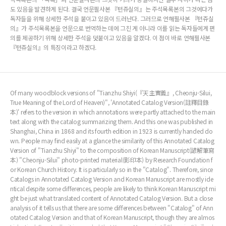
도 있음을 발견하게 된다. 결국 언문필사본 『텬쥬실의』는 주석목록본의 그것에다가
독자들을 위해 상세한 주석을 붙이고 있음이 드러난다. 그러므로 언해필사본 『텬쥬실
의』가 주석목록본을 언문으로 번역하는 데에 그친 게 아니라 이를 읽는 독자들에게 편
의를 제공하기 위해 상세한 주석을 덧붙이고 있음을 알겠다. 이 점이 바로 언해필사본
『텬쥬실의』의 특징이라고 하겠다.
Of many woodblock versions of "Tianzhu Shiyi(『天主實義』, Cheonju-Silui,
True Meaning of the Lord of Heaven)", 'Annotated Catalog Version(註釋目錄
本)' refers to the version in which annotations were partly attached to the main
text along with the catalog summarizing them. And this one was published in
Shanghai, China in 1868 and its fourth edition in 1923 is currently handed do
wn. People may find easily at a glance the similarity of this Annotated Catalog
Version of "Tianzhu Shiyi" to the composition of Korean Manuscript(諺解筆寫
本) "Cheonju-Silui" photo-printed material(影印本) by Research Foundation f
or Korean Church History. It is particularly so in the "Catalog". Therefore, since
Catalogs in Annotated Catalog Version and Korean Manuscript are mostly ide
ntical despite some differences, people are likely to think Korean Manuscript mi
ght be just what translated content of Annotated Catalog Version. But a close
analysis of it tells us that there are some differences between "Catalog" of Ann
otated Catalog Version and that of Korean Manuscript, though they are almos