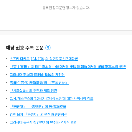
등록된 참고문헌 정보가 없습니다.
해당 권호 수록 논문
(
9
)
스즈키 다케오(鈴木武雄)의 식민지조선근대화론
『天主實義』 註釋目錄本의 中國에서의 出版과 朝鮮에서의 諺解筆寫本의 流行
고려시대 氈城과 摩利山塹城의 제천단
高麗 仁宗代 '維新政治'와 『三國史記』
『세조실록』의 편찬과 세조 정권
C. H. 해스킨스의 '12세기 르네상스론'에 대한 사학사적 검토
『宋史筌』 「儒林傳」의 宋儒系統論
김천 읍지 『금릉지』의 편찬과 편찬정신
고려시대 운문사 창건연기의 변천과 역사적 의의