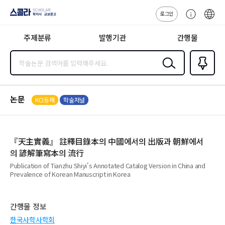
로그인
스콜라
고
ENG
SCHOLAR 학
객
지사·교보문고
주제분류
발행기관
간행물
센
터
검색
즐겨찾
기
0
논문
KCI등재
학술저널
『天主實義』 註釋目錄本의 中國에서의 出版과 朝鮮에서
의 諺解筆寫本의 流行
Publication of Tianzhu Shiyi's Annotated Catalog Version in China and
Prevalence of Korean Manuscript in Korea
간행물 정보
한국사학사학회