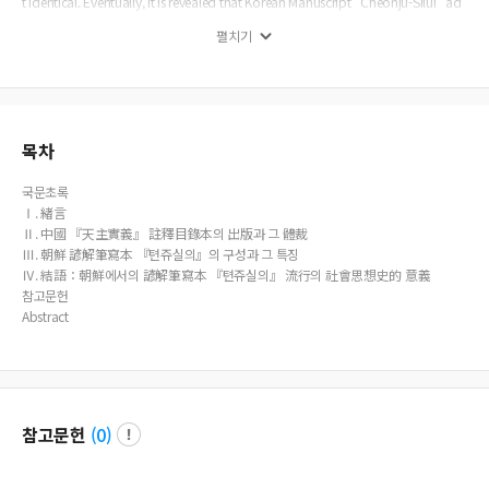
t identical. Eventually, it is revealed that Korean Manuscript "Cheonju-Silui" ad
ded detailed annotations to the Annotated Catalog Version for readers. As suc
펼치기
h, this study found Korean Manuscript "Cheonju-Silui" did so to offer convenie
nce to its readers, beyond translation of Annotated Catalog Version into Korea
n. This point may be characteristic of Korean Manuscript "Cheonju-Silui".
목차
국문초록
Ⅰ. 緖言
Ⅱ. 中國 『天主實義』 註釋目錄本의 出版과 그 體裁
Ⅲ. 朝鮮 諺解筆寫本 『텬쥬실의』의 구성과 그 특징
Ⅳ. 結語：朝鮮에서의 諺解筆寫本 『텬쥬실의』 流行의 社會思想史的 意義
참고문헌
Abstract
참고문헌
(
0
)