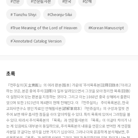
#언문
#언문필사본
#한국
#상해
# Tianzhu Shiyi
#Cheonju-Silui
#True Meaning of the Lord of Heaven
#Korean Manuscript
#'Annotated Catalog Version
초록
『천주실의(天主實義)』의 여러 판본(版本) 가운데 '주석목록본(註釋目錄本)'이라고
하는 것은, 본문 중에 주석(註釋)이 일부 달려있으면서 그것을 모아 정리한 목록(目錄)
이 설정되어 있는 판본을 지칭하는 것이다. 그리고 이는 1868년 중국 상해에서 출판되
었으며 또한 1923년의 제4판이 현재 전해진다. 이 『천주실의』 주석목록본은, 한국
교회사연구소 영인 자료인 언해필사본(諺解筆寫本) 『텬쥬실의』의 구성과 얼핏 견
주어 보면 매우 흡사한 점들을 쉬이 알아차릴 수 있다. 특히 목록에 있어서 그러함을 볼
수 있다. 따라서 주석목록본의 「목록」과 언문필사본의 「목록」이 이같이 차이가 나
는 게 있음에도 대부분이 동일하므로, 주석목록본의 내용을 언문으로 번역한 게 언문필
사본일 것 같다는 생각을 선뜻 가지기 십상이다. 그러나 더욱 꼼꼼하게 분석해보면, 주
석목록본의 「목록」과 언문필사본의 그것이 거의가 동일하지만 일부 차이가 나는 점