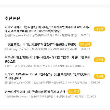
추천 논문
마테오 리치의 『
천주실의
』에 나타난 16세기 후반 예수회 대학의 교과과
미등재
정과 예수회 토미즘(Jesuit Thomism)의 영향
김상근(Sang Keun Kim)
한국기독교회사학회
교회사학 第4卷 第1號
2005.12
「
天主實義
」 나타난 天主學과 性理學의 善惡觀 比較硏究
KCI등재
정현수(Jung Hyun Soo)
한국동양철학회
동양철학 東洋哲學 第42輯
2014.12
천주실의
(
天主實義
) 에 나타난 불교사상에 대한 재고찰 – 제2편, 제5편을
미등재
중심으로
최동석
대구가톨릭대학교 가톨릭사상연구소
가톨릭사상 제57호
2018.12
마테오리치(Matteo Ricci) 『
천주실의
』(
天主實義
)에서 ‘천학’(天學)의
미등재
의의에 관하여
문석윤(Suk yoon MOON)
인천가톨릭대학교 복음화연구소
누리와 말씀 제23호
2008.06
동서의 지적 交錯 : 
천주실의
의 理 해석과 그 반향
KCI등재
이봉규(Lee Bong-Kyoo)
연세대학교 국학연구원
동방학지 동방학지 제175집
2016.06