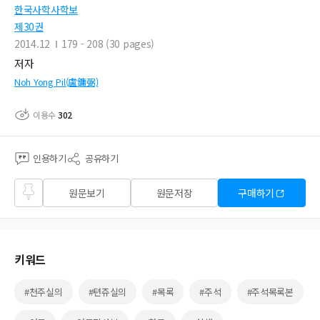
한국사학사학보
제30권
2014.12
179 - 208 (30 pages)
저자
Noh Yong Pil(盧鏞弼)
이용수
302
인용하기
공유하기
즐겨
원문보기
원문저장
구매하기
찾기
키워드
#천주실의
#텬쥬실의
#목록
#주석
#주석목록본