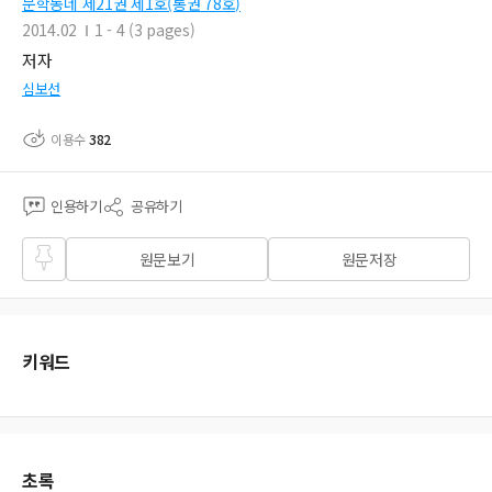
문학동네 제21권 제1호(통권 78호)
2014.02
1 - 4 (3 pages)
저자
심보선
이용수
382
인용하기
공유하기
즐겨
원문보기
원문저장
찾기
키워드
초록