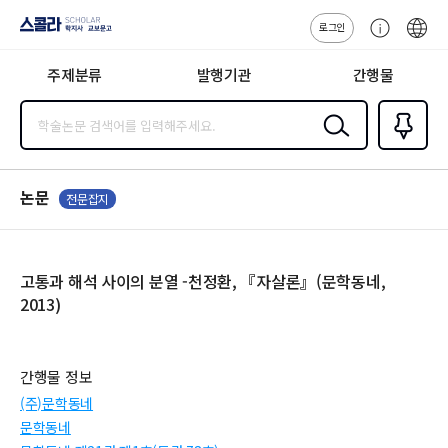
로그인
스콜라
고
ENG
SCHOLAR 학
객
지사·교보문고
주제분류
발행기관
간행물
센
터
검색
즐겨찾
기
0
논문
전문잡지
고통과 해석 사이의 분열 -천정환, 『자살론』(문학동네,
2013)
간행물 정보
(주)문학동네
문학동네