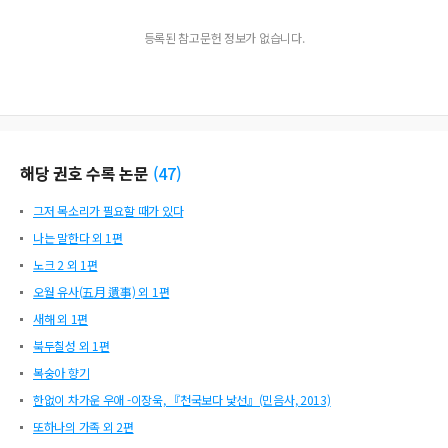
등록된 참고문헌 정보가 없습니다.
해당 권호 수록 논문
(
47
)
그저 목소리가 필요할 때가 있다
나는 말한다 외 1편
노크 2 외 1편
오월 유사(五月 遺事) 외 1편
새해 외 1편
북두칠성 외 1편
복숭아 향기
한없이 차가운 우애 -이장욱, 『천국보다 낯선』(민음사, 2013)
또하나의 가족 외 2편