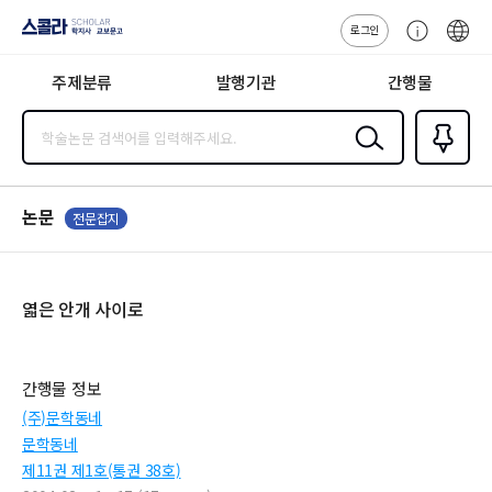
로그인
스콜라
고
ENG
SCHOLAR 학
객
지사·교보문고
주제분류
발행기관
간행물
센
터
검색
즐겨찾
기
0
논문
전문잡지
엷은 안개 사이로
간행물 정보
(주)문학동네
문학동네
제11권 제1호(통권 38호)