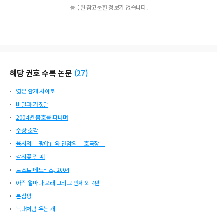
등록된 참고문헌 정보가 없습니다.
해당 권호 수록 논문
(
27
)
엷은 안개 사이로
비밀과 거짓말
2004년 봄호를 펴내며
수상 소감
육사의 「광야」와 연암의 「호곡장」
감자꽃 필 때
로스트 메모리즈, 2004
아직 얼마나 오래 그리고 언제 외 4편
본심평
늑대처럼 우는 개