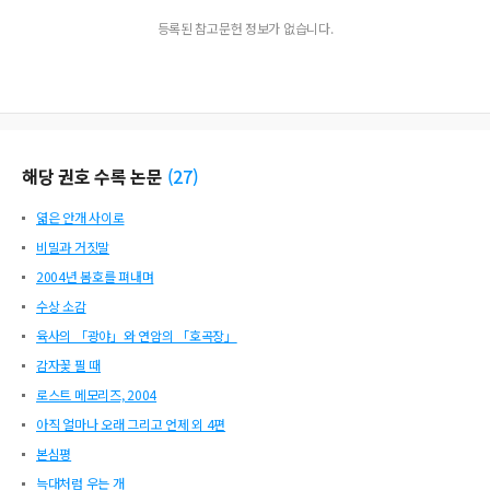
등록된 참고문헌 정보가 없습니다.
해당 권호 수록 논문
(
27
)
엷은 안개 사이로
비밀과 거짓말
2004년 봄호를 펴내며
수상 소감
육사의 「광야」와 연암의 「호곡장」
감자꽃 필 때
로스트 메모리즈, 2004
아직 얼마나 오래 그리고 언제 외 4편
본심평
늑대처럼 우는 개