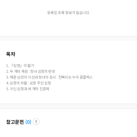
등록된 초록 정보가 없습니다.
목차
1. 『심청』의 활기
2. 두 개의 죽음 : 창녀 심청의 탄생
3. 매춘 남성의 시선과 창녀의 응시 : 전복되는 누이 콤플렉스
4. 심청의 부활 : 요정 주인 심청
5. 귀신 심청과 세 개의 진혼제
참고문헌
(
0
)