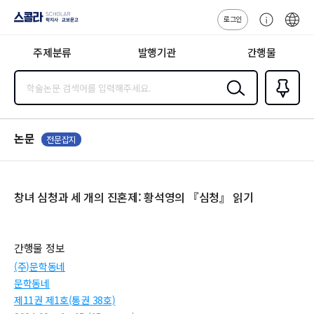
로그인
스콜라
고
ENG
SCHOLAR 학
객
지사·교보문고
주제분류
발행기관
간행물
센
터
검색
즐겨찾
기
0
논문
전문잡지
창녀 심청과 세 개의 진혼제: 황석영의 『심청』 읽기
간행물 정보
(주)문학동네
문학동네
제11권 제1호(통권 38호)