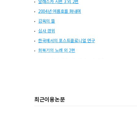
알래스카 시편 3 외 2편
2004년 여름호를 펴내며
감옥의 뜰
심사 경위
한국에서의 포스트콜로니얼 연구
회복기의 노래 외 2편
이성욱 형에 대한 기억, 혹은 늦은 추모
수상 소감
본심 심사평
아수라 지옥을 건너가는 잔혹한 리얼리스트
최근이용논문
지구의 텃새 외 2편
108번째 사내 외 2편
도끼 외 2편
문제적 예인의 반수업시대