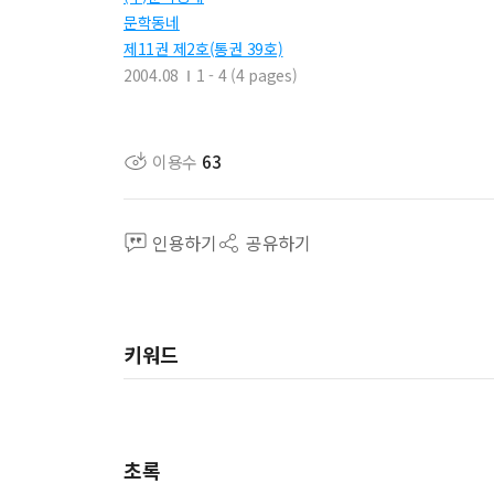
문학동네
제11권 제2호(통권 39호)
2004.08
1 - 4 (4 pages)
이용수
63
인용하기
공유하기
키워드
초록