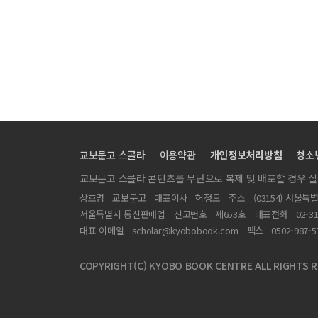
잘 가라, 서커스
예심 심사평
장국영이 죽었다고?
도시의 불빛
탈오이디푸스로서의 정신분석
촛불 2004 외 2편
자이언트의 시대
교보문고 스콜라
이용약관
개인정보처리방침
청소
풍경과 나
교보문고 스콜라 콘텐츠를 무단으로 복제 및 배포할 경우 
참을 수 없을 만큼 외 2편
상호명
교보문고
대표이사
허정도
주소
(03154) 서울특
러시아 문예학의 기원 탐색
서울특별시 통신판매업
신고번호
제653호
대표전화
02-3
장인의 기율과 냉소의 미학
대표 이메일
scholar@kyobobook.com
팩스
0502-987-5
동아시아 담론, 배반과 상처의 기억을 넘어서
COPYRIGHT(C) KYOBO BOOK CENTRE ALL RIGHTS R
희미해지는 병에 걸린 남자 외 2편
100마일 걷기