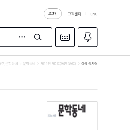
로그인
고객센터
ENG
상세
검색
검색
다국어입력
즐겨찾기
0
(주)문학동네
문학동네
제11권 제2호(통권 39호)
예심 심사평