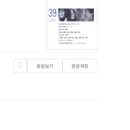
원문보기
원문저장
즐겨찾
기