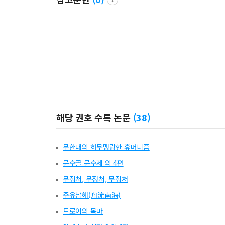
해당 권호 수록 논문
(
38
)
무한대의 허무맹랑한 휴머니즘
문수골 문수제 외 4편
무정처, 무정처, 무정처
주유남해(舟流南海)
트로이의 목마