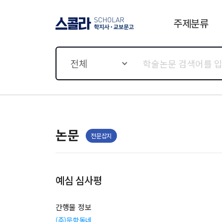
주제분류
스콜라 SCHOLAR 학지사·
교보문고
전체
논문
전문잡지
예심 심사평
간행물 정보
(주)문학동네