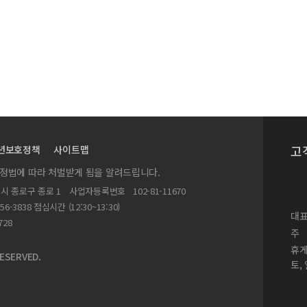
고
년보호정책
사이트맵
실정법에 따라 처벌받게 됨을 알려드립니다.
별시 종로구 종로 1
사업자등록번호
102-81-11670
156-3838 점심시간 (12:30~13:30)
대표
728
주
휴
ESERVED.
토,