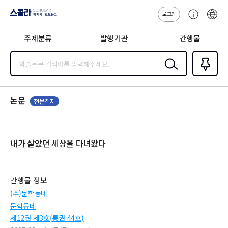
로그인
스콜라
고
ENG
SCHOLAR 학
객
지사·교보문고
주제분류
발행기관
간행물
센
터
검색
즐겨찾
기
0
논문
전문잡지
내가 살았던 세상을 다녀왔다
간행물 정보
(주)문학동네
문학동네
제12권 제3호(통권 44호)