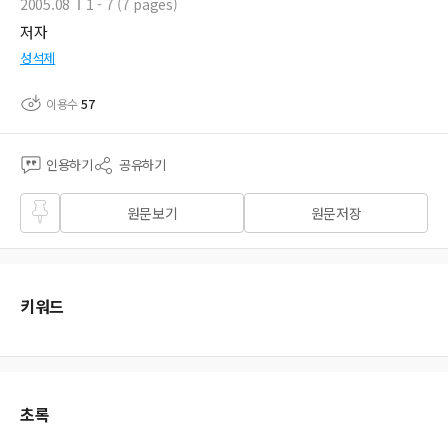
2005.08
1 - 7 (7 pages)
저자
성석제
이용수
57
인용하기
공유하기
즐겨
원문보기
원문저장
찾기
키워드
초록