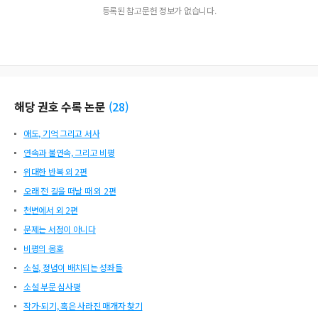
등록된 참고문헌 정보가 없습니다.
해당 권호 수록 논문
(
28
)
애도, 기억 그리고 서사
연속과 불연속, 그리고 비평
위대한 반복 외 2편
오래 전 길을 떠날 때 외 2편
천변에서 외 2편
문제는 서정이 아니다
비평의 옹호
소설, 정념이 배치되는 성좌들
소설 부문 심사평
작가-되기, 혹은 사라진 매개자 찾기