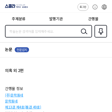
로그인
스콜라
고
ENG
SCHOLAR 학
객
지사·교보문고
주제분류
발행기관
간행물
센
터
검색
즐겨찾
기
0
논문
전문잡지
의혹 외 2편
간행물 정보
(주)문학동네
문학동네
제13권 제4호(통권 49호)