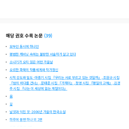
해당 권호 수록 논문
(
39
)
모두인 동시에 하나인
평범한 캐비닛 속에는 불량한 서술자가 살고 있다
소나기가 오지 않은 어떤 가을날
오르한 파묵의 작품세계와 작가정신
시적 강도와 밀도 -마종기 시집 『우리는 서로 부르고 있는 것일까』, 조원규 시집
『밤의 바다를 건너』, 문태준 시집 『가재미』, 정영 시집 『평일의 고해』, 김경
주 시집 『나는 이 세상에 없는 계절이다』
움
깊
날것과 익힌 것 -2006년 가을의 한국소설
하루에 볼펜 하나 외 2편
가죽 가족 외 2편