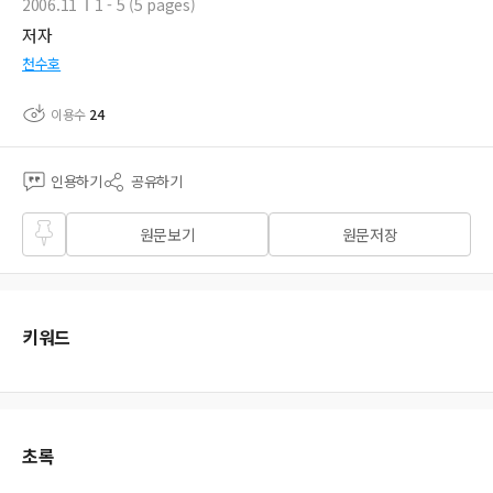
2006.11
1 - 5 (5 pages)
저자
천수호
이용수
24
인용하기
공유하기
즐겨
원문보기
원문저장
찾기
키워드
초록