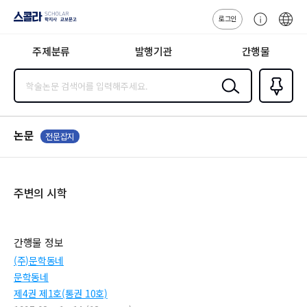
로그인
스콜라
고
ENG
SCHOLAR 학
객
지사·교보문고
주제분류
발행기관
간행물
센
터
검색
즐겨찾
기
0
논문
전문잡지
주변의 시학
간행물 정보
(주)문학동네
문학동네
제4권 제1호(통권 10호)