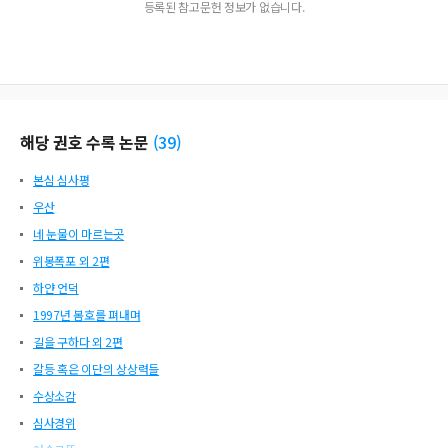
등록된 참고문헌 정보가 없습니다.
해당 권호 수록 논문
(
39
)
본심 심사평
우산
네 눈물이 마르는곳
위봉폭포 외 2편
하얀 언덕
1997년 봄호를 펴내며
길을 구하다 외 2편
갈등 혹은 이단의 상상력들
수상소감
심사경위