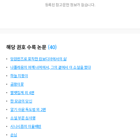
등록된 참고문헌 정보가 없습니다.
해당 권호 수록 논문
(
40
)
망원렌즈로 포착한 캄보디아에서의 삶
나폴레옹의 어깨 너머에서, 그의 곁에서 이 소설을 썼다
하늘 지팡이
곰팡이꽃
빨랫집게 외 4편
한 모금의 당신
알기 쉬운 독도법 외 2편
소설 부문 심사평
시니시즘의 이율배반
손님