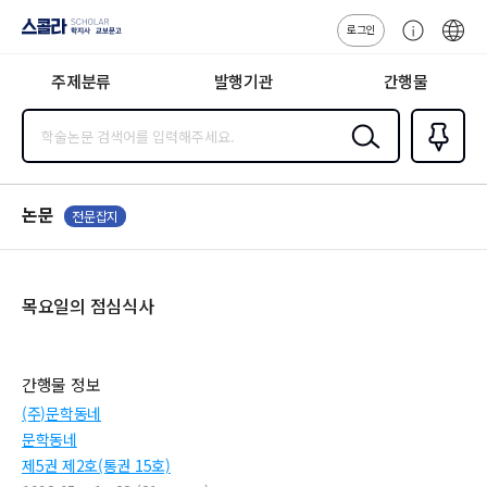
로그인
스콜라
고
ENG
SCHOLAR 학
객
지사·교보문고
주제분류
발행기관
간행물
센
터
검색
즐겨찾
기
0
논문
전문잡지
목요일의 점심식사
간행물 정보
(주)문학동네
문학동네
제5권 제2호(통권 15호)