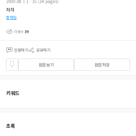
2000.08
1 - 15 (14 pages)
저자
함정임
이용수
39
인용하기
공유하기
즐겨
원문보기
원문저장
찾기
키워드
초록