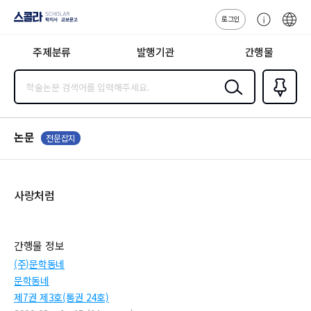
로그인
스콜라
고
ENG
SCHOLAR 학
객
지사·교보문고
주제분류
발행기관
간행물
센
터
검색
즐겨찾
기
0
논문
전문잡지
사랑처럼
간행물 정보
(주)문학동네
문학동네
제7권 제3호(통권 24호)