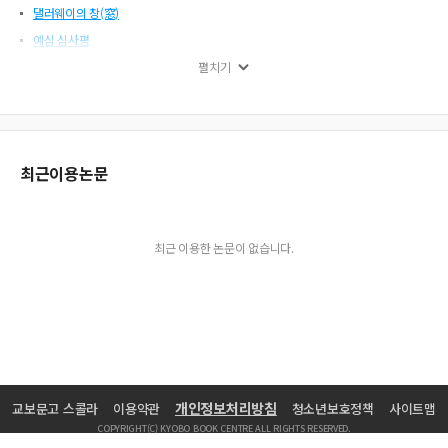
댈러웨이의 창(窓)
예심 심사평
심사 경위
펼치기
알레고리와 알레고리
욕망하는 기계: 존재론의 신화적 지평
거짓인 동시에 진실인 것과의 만남
최근이용논문
조금웃다 외 4편
경상(經床)이 있는 풍경
지상의 낭만주의에서 천상의 현실주의로
최근 이용한 논문이 없습니다.
나뭇잎 시인, 나무 인간
유머와, 진실에의 동경
소망과 환상의 서사
그 인연에 울다 외 2편
幻/他/知/我
우주는 이야기로 연결되어 있다
개인정보처리방침
교보문고 스콜라
이용약관
청소년보호정책
사이트맵
연인, 환자, 시인, 그리고 너ㆍ3
COPYRIGHT(C) KYOBO BOOK CENTRE ALL RIGHTS RESERVED.
살구나무 발전소 외 2편