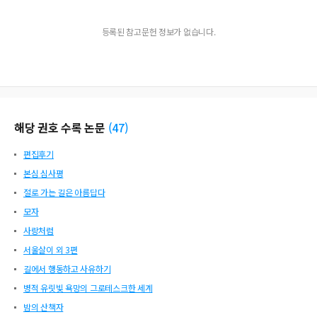
등록된 참고문헌 정보가 없습니다.
해당 권호 수록 논문
(
47
)
편집후기
본심 심사평
절로 가는 길은 아름답다
모자
사랑처럼
서울살이 외 3편
길에서 행동하고 사유하기
병적 유릿빛 욕망의 그로테스크한 세계
밤의 산책자