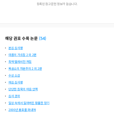
등록된 참고문헌 정보가 없습니다.
해당 권호 수록 논문
(
54
)
본심 심사평
여름의 가르침 2 외 2편
흑백 텔레비전 꺼짐
목공소의 자본주의 2 외 2편
수상 소감
예심 심사평
단단한 침묵의 마음 안쪽
심사 경위
일상 속에서 잃어버린 황홀한 향기
2000년 봄호를 펴내며