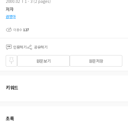
2000.02
1 - 3 (2 pages)
저자
권명아
이용수
127
인용하기
공유하기
즐겨
원문보기
원문저장
찾기
키워드
초록