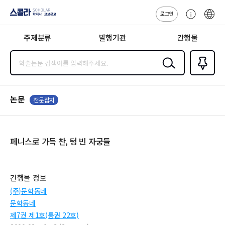
로그인
스콜라
고
ENG
SCHOLAR 학
객
지사·교보문고
주제분류
발행기관
간행물
센
터
검색
즐겨찾
기
0
논문
전문잡지
페니스로 가득 찬, 텅 빈 자궁들
간행물 정보
(주)문학동네
문학동네
제7권 제1호(통권 22호)