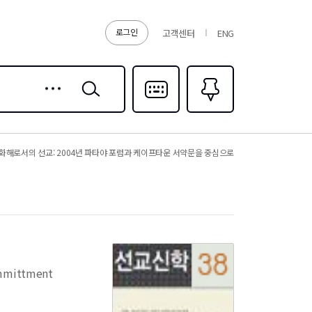
로그인
고객센터
ENG
상세
검색
검색
다국어입력
즐겨찾기
0
화해로서의 선교: 2004년 파타야 포럼과 케이프타운 서약문을 중심으로
ommittment