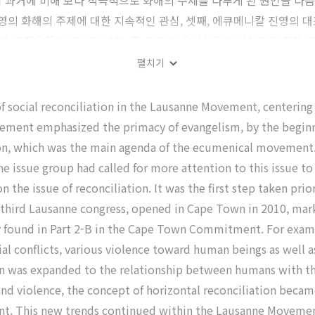
 과거에 비해 보다 적극적으로 화해의 주제를 다루게 된 원인을 다음의
영의 화해의 주제에 대한 지속적인 관심, 셋째, 에큐메니칼 진영의 대
째, 로잔운동의 내부적 변화, 즉, 전도의 우선성을 지나치게 강조한
으로 분석하였다
펼치기
f social reconciliation in the Lausanne Movement, centering
ovement emphasized the primacy of evangelism, by the beginn
tion, which was the main agenda of the ecumenical movement.
The issue group had called for more attention to this issue 
 the issue of reconciliation. It was the first step taken prio
e third Lausanne congress, opened in Cape Town in 2010, mark
ely found in Part 2-B in the Cape Town Commitment. For exam
ial conflicts, various violence toward human beings as well a
ion was expanded to the relationship between humans with th
s and violence, the concept of horizontal reconciliation b
. This new trends continued within the Lausanne Movement.