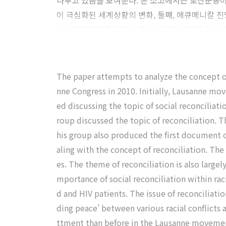
다루고 있음을 보여준다. 본 소고에서는 로잔운동이
이 극심화된 세계상황의 변화, 둘째, 에큐메니칼 진
네대회가 화해를 토론의 중심 의제로 채택한 점, 넷
잔운동 안에서의 자기 반성적 성찰에 기인하는 것
The paper attempts to analyze the concept o
nne Congress in 2010. Initially, Lausanne m
ed discussing the topic of social reconcilia
roup discussed the topic of reconciliation. 
his group also produced the first document on
aling with the concept of reconciliation. Th
es. The theme of reconciliation is also larg
mportance of social reconciliation within rac
d and HIV patients. The issue of reconciliat
ding peace’ between various racial conflict
ttment than before in the Lausanne movement