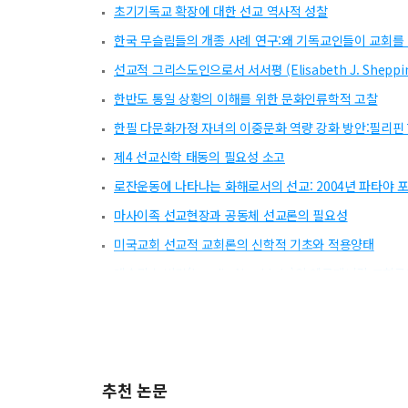
초기기독교 확장에 대한 선교 역사적 성찰
한국 무슬림들의 개종 사례 연구:왜 기독교인들이 교회를
선교적 그리스도인으로서 서서평 (Elisabeth J. Shep
한반도 통일 상황의 이해를 위한 문화인류학적 고찰
한필 다문화가정 자녀의 이중문화 역량 강화 방안:필리
제4 선교신학 태동의 필요성 소고
로잔운동에 나타나는 화해로서의 선교: 2004년 파타야
마사이족 선교현장과 공동체 선교론의 필요성
미국교회 선교적 교회론의 신학적 기초와 적용양태
레슬리 뉴비긴(Lesslie Newbigin)의 에큐메니칼 
추천 논문