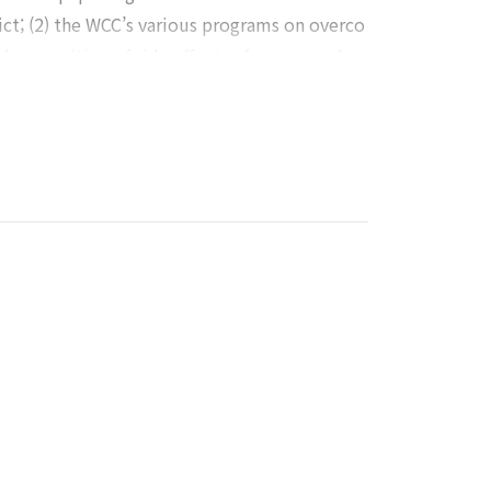
lict; (2) the WCC’s various programs on overco
al recognition of side effects of mere emphas