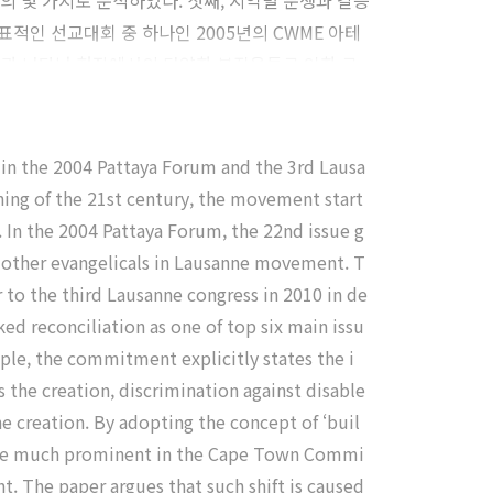
 몇 가지로 분석하였다. 첫째, 지역별 분쟁과 갈등
표적인 선교대회 중 하나인 2005년의 CWME 아테
 결과 나타난 현장에서의 다양한 부작용들로 인한 로
 in the 2004 Pattaya Forum and the 3rd Lausa
ing of the 21st century, the movement start
 In the 2004 Pattaya Forum, the 22nd issue g
to other evangelicals in Lausanne movement. T
r to the third Lausanne congress in 2010 in de
ed reconciliation as one of top six main issu
ple, the commitment explicitly states the i
s the creation, discrimination against disable
e creation. By adopting the concept of ‘buil
ecame much prominent in the Cape Town Commi
 The paper argues that such shift is caused