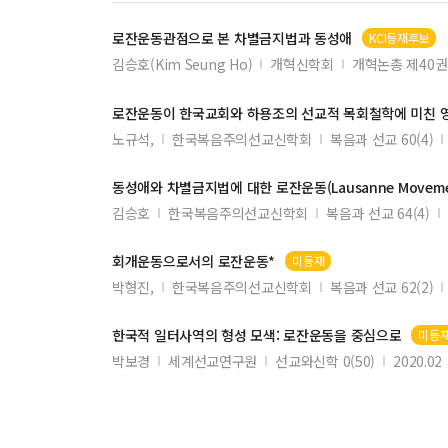
로잔운동
관점으로 본 차별금지법과 동성애
KCI등재후보
김승호(Kim Seung Ho)
개혁신학회
개혁논총 제40권
로잔운동
이 한국교회와 하용조의 선교적 목회철학에 미친 
노규석,
한국복음주의선교신학회
복음과 선교 60(4)
동성애와 차별금지법에 대한
로잔운동
(Lausanne Mo
김승호
한국복음주의선교신학회
복음과 선교 64(4)
회개
운동
으로서의
로잔운동
*
미등재
박형진,
한국복음주의선교신학회
복음과 선교 62(2)
한국적 일터사역의 형성 모색:
로잔운동
을 중심으로
미등
박보경
세계선교연구원
선교와신학 0(50)
2020.02