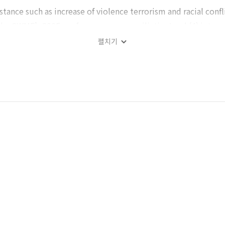
tance such as increase of violence terrorism and racial conf
the CWME’s 2005 conference on reconciliation; and (4) intern
펼치기