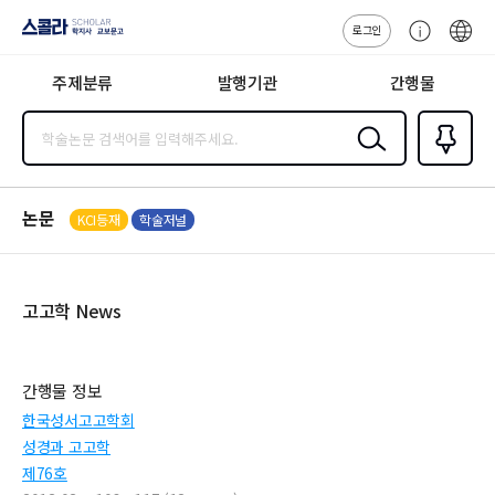
로그인
스콜라
고
ENG
SCHOLAR 학
객
지사·교보문고
주제분류
발행기관
간행물
센
터
검색
즐겨찾
기
0
논문
KCI등재
학술저널
고고학 News
간행물 정보
한국성서고고학회
성경과 고고학
제76호