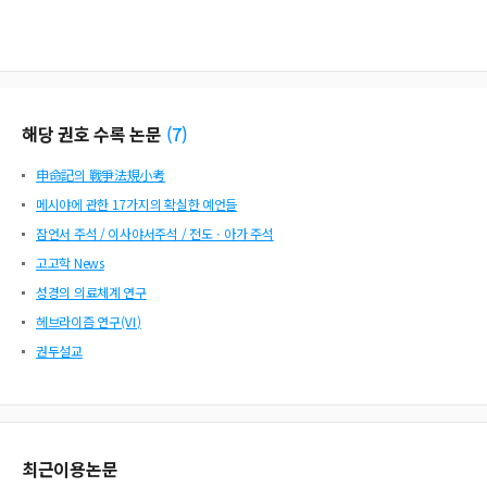
해당 권호 수록 논문
(
7
)
申命記의 戰爭法規小考
메시야에 관한 17가지의 확실한 예언들
잠언서 주석 / 이사야서주석 / 전도ㆍ아가 주석
고고학 News
성경의 의료체계 연구
헤브라이즘 연구(Ⅵ)
권두설교
최근이용논문