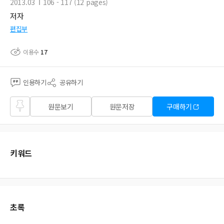
2013.03
106 - 117 (12 pages)
저자
편집부
이용수
17
인용하기
공유하기
즐겨
원문보기
원문저장
구매하기
찾기
키워드
초록