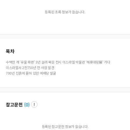
등록된 초록 정보가 없습니다.
목차
수백만 개 '유물 파편' 3년 걸려 복원 전시 이스라엘 박물관 '헤롯대왕展' 가다
이스라엘서 2천750년 전 사원 발견
700년 진흙에 묻혀 있던 예배당 발굴
참고문헌
(
0
)
등록된 참고문헌 정보가 없습니다.