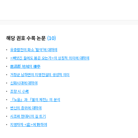
해당 권호 수록 논문
(
10
)
유충렬전의 화소 '활약'에 대하여
<빼앗긴 들에도 봄은 오는가>의 상징적 의미에 대하여
居昌郡 地域의 樓亭
거창군 남하면의 지명전설의 생성적 의미
신화시대에 대하여
조향 시 小考
『노을』과 『불의 제전』의 분석
변신의 층위에 대하여
시조와 현대시의 길 트기
지명차자 <盆>에 對하여