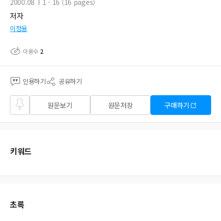
2000.08
1 - 16 (16 pages)
저자
이정용
이용수
2
인용하기
공유하기
즐겨
원문보기
원문저장
구매하기
찾기
키워드
초록