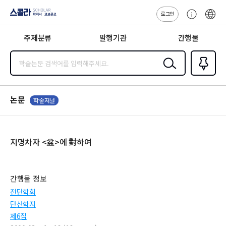
로그인
스콜라
고
ENG
SCHOLAR 학
객
지사·교보문고
주제분류
발행기관
간행물
센
터
검색
즐겨찾
기
0
논문
학술저널
지명차자 <盆>에 對하여
간행물 정보
전단학회
단산학지
제6집