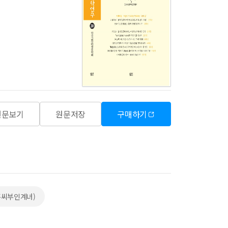
원문보기
원문저장
구매하기
e(홍씨부인계녀)