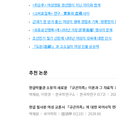
<취승루> 여성영웅 경선염이 지닌 의미와 한계
<고씨효절록> 연구 - 實事와 虛構 사이
근대기 한 반가 출신 여성의 생애 경험과 기록 -정명현의
<유효공선행록>에 나타난 가장권(家長權) 행사의 문제
조선전기 필기 산문에 나타난 여성의 성욕에 대한 인식
『도장(道藏)』과 고소설의 여성 인물 상상력
추천 논문
한글박물관 소장의 새로운 『
규곤의측
』이본과 그 자료적 
백채원, 이영경
한국학연구소
한국학연구 0(72)
202
한글 필사본 여성 교훈서 『
규곤의측
』에 대한 국어사적 연
백채원
국어학회
國語學 0(110)
2024.06