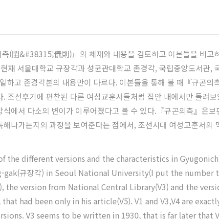
(閨&#38315;儀則)』의 체재와 내용을 검토하고 이본들을 비교하
현재 서울대학교 규장각과 성균관대학교 존경각, 국립중앙도서관, 국
하고 존경각본의 내용만이 다르다. 이본들을 통해 볼 때『규곤의측』
다. 조선후기에 편찬된 다른 여성교훈서들처럼 집안 내에서만 돌려보
 방식에서 다소의 변이가 이루어졌다고 볼 수 있다.『규곤의측』은
획득해나가는지의 과정을 보여준다는 점에서, 조선시대 여성교훈서의 
of the different versions and the characteristics in Gyugoni
ak(규장각) in Seoul National University(I put the number to 
he version from National Central Library(V3) and the versi
hat had been only in his article(V5). V1 and V3,V4 are exactl
versions. V3 seems to be written in 1930, that is far later t