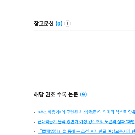
참고문헌
(
0
)
해당 권호 수록 논문
(
9
)
<복선화음가>에 구현된 치산(治産)의 의미와 텍스트 향
근대격동기 몰락 양반가 여성 양주조씨 노년의 삶과 ‘화병
『閨閫儀則』을 통해 본 조선 후기 한글 여성교훈서의 한