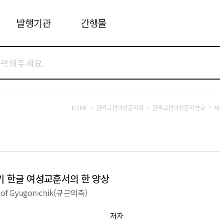
발행기관
간행물
HOME
한국고전여성문학회
한국고전여성문학연구
제
기 한글 여성교훈서의 한 양상
ns of Gyugonichik(규곤의측)
저자