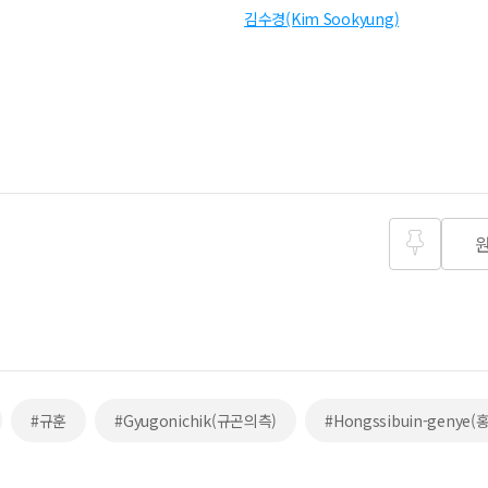
김수경(Kim Sookyung)
즐겨찾
기
#규훈
#Gyugonichik(규곤의측)
#Hongssibuin-geny