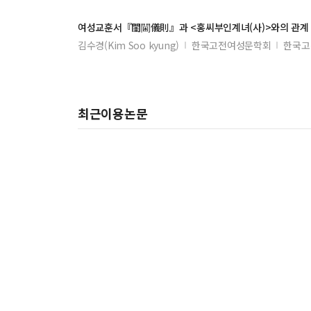
여성교훈서『閨閫儀則』과 <홍씨부인계녀(사)>와의 관계
김수경(Kim Soo kyung)
한국고전여성문학회
한국고
최근이용논문