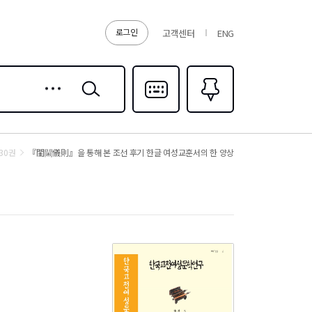
로그인
고객센터
ENG
상세
검색
검색
다국어입력
즐겨찾기
0
30권
『閨閫儀則』을 통해 본 조선 후기 한글 여성교훈서의 한 양상