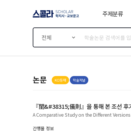
주제분류
스콜라 SCHOLAR 학지사·
교보문고
전체
논문
KCI등재
학술저널
『閨&#38315;儀則』을 통해 본 조선 후
A Comparative Study on the Different Versio
간행물 정보