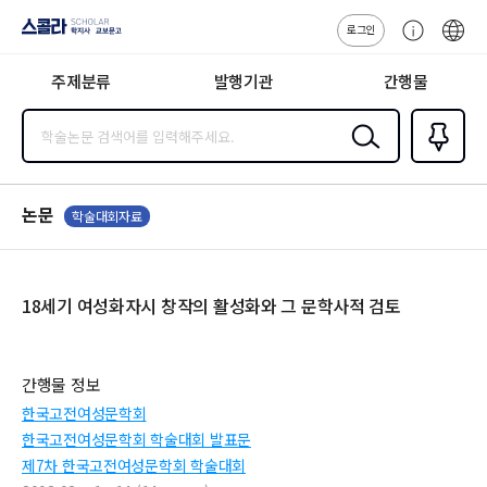
로그인
스콜라
고
ENG
SCHOLAR 학
객
지사·교보문고
주제분류
발행기관
간행물
센
터
검색
즐겨찾
기
0
논문
학술대회자료
18세기 여성화자시 창작의 활성화와 그 문학사적 검토
간행물 정보
한국고전여성문학회
한국고전여성문학회 학술대회 발표문
제7차 한국고전여성문학회 학술대회