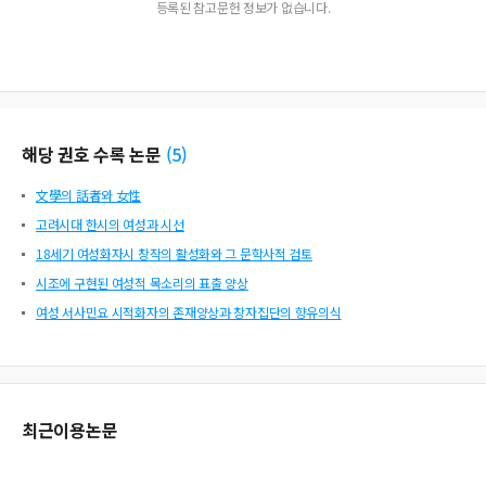
등록된 참고문헌 정보가 없습니다.
해당 권호 수록 논문
(
5
)
文學의 話者와 女性
고려시대 한시의 여성과 시선
18세기 여성화자시 창작의 활성화와 그 문학사적 검토
시조에 구현된 여성적 목소리의 표출 양상
여성 서사민요 시적화자의 존재양상과 창자집단의 향유의식
최근이용논문