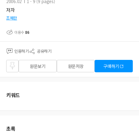
2006.02
1 - 9 (9 pages)
저자
조혜란
이용수
86
인용하기
공유하기
즐겨
원문보기
원문저장
구매하기
찾기
키워드
초록