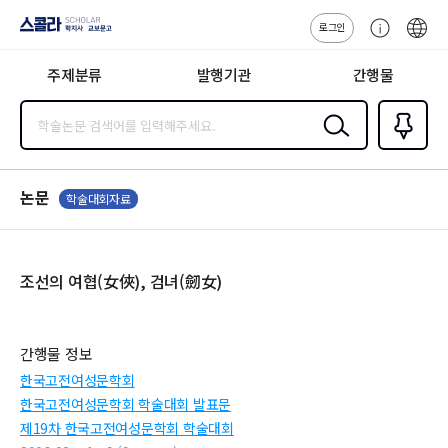
로그인
스콜라
고
ENG
SCHOLAR 학
객
지사·교보문고
주제분류
발행기관
간행물
센
터
검색
즐겨찾
기
0
논문
학술대회자료
조선의 여협(女俠), 검녀(劒女)
간행물 정보
한국고전여성문학회
한국고전여성문학회 학술대회 발표문
제19차 한국고전여성문학회 학술대회