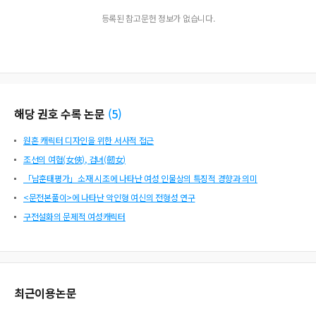
등록된 참고문헌 정보가 없습니다.
해당 권호 수록 논문
(
5
)
원혼 캐릭터 디자인을 위한 서사적 접근
조선의 여협(女俠), 검녀(劒女)
「남훈태평가」소재 시조에 나타난 여성 인물상의 특징적 경향과 의미
<문전본풀이>에 나타난 악인형 여신의 전형성 연구
구전설화의 문제적 여성캐릭터
최근이용논문