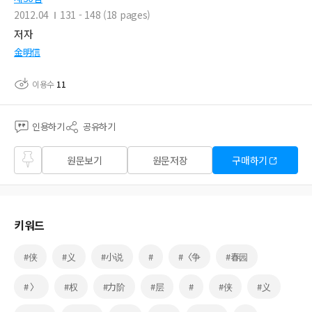
2012.04
131 - 148 (18 pages)
저자
金明信
이용수
11
인용하기
공유하기
즐겨
원문보기
원문저장
구매하기
찾기
키워드
#侠
#义
#小说
#
#〈争
#春园
# 〉
#权
#力阶
#层
#
#侠
#义