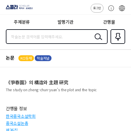
로그인
스콜라
고
ENG
SCHOLAR 학
객
지사·교보문고
주제분류
발행기관
간행물
센
터
검색
즐겨찾
기
0
논문
KCI등재
학술저널
《爭春園》의 構造와 主題 硏究
The study on zheng-chun-yuan’s the plot and the topic
간행물 정보
한국중국소설학회
중국소설논총
제36집