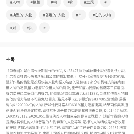
#人物
#葛藤
#构
#造
#主题
#
#典型的 人物
#普遍的 人物
#个
#性的 人物
#对
#决
#
초록
《爭春園》是在淸代後期創作的作品, &#23427;區分成俠義小說或者劍俠小說,
包含着風棲霞和孫佩·柳緖和公主的婚姻故事, 可以分別爲俠義愛情小說的範疇.
這部作品的構造是按照俠義人物和權力階層的葛藤樣子來分析爲權力階層和俠
義人物的葛藤,權力階層和俠義人物的對決, 皇帝和權力階層的葛藤等三個層面.
權力階層想享受自己的權力, 他還要&#36138;得无&#21388;, 新進的俠義人物和
腐敗的權力階層不可避免地衝突. ‘路見不平, 拔刀相助’的&#37085;鸞·鮑剛·馬俊
幇助&#20900;枉的人物, 所以他們常常&#36319;權力階層衝突, 結果兩個集團通
過正面對決來決定勝敗. 這樣的對決是權力階層要弑君獲得皇位, &#21457;&#21
160;&#25112;&#20105;, 最後俠義人物和皇帝的聯合軍戰勝了. 這部作品的人物
是構成爲個性的人物·普遍的人物·典型的人物等等, 這樣的人物構成是作者故意
的按排, 明確地透露出作品上的主題. 這部作品的主題是作者竭力&#26631;榜實
現俠義和追求太平聖代, 裏面上說着人們的熱望和幻想. 那個熱望和幻想就是說