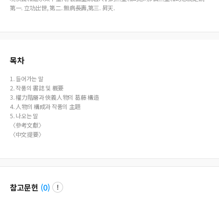
第一. 立功出世, 第二. 無病長壽,第三. 昇天.
목차
1. 들어가는 말
2. 작품의 書誌 및 槪要
3. 權力階層과 俠義人物의 葛藤 構造
4. 人物의 構成과 작품의 主題
5. 나오는 말
〈參考文獻〉
〈中文提要〉
참고문헌
(
0
)