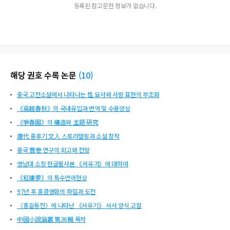
등록된 참고문헌 정보가 없습니다.
해당 권호 수록 논문
(
10
)
중국 고전소설에서 나타나는 性 묘사와 사랑 표현의 부조화
《吳越春秋》의 국내유입과 번역 및 수용양상
《爭春園》의 構造와 主題 硏究
唐代 중후기 文人 스토리텔링과 소설 창작
중국 寶卷 연구의 회고와 전망
영남대 소장 한글필사본 《셔유긔》에 대하여
《紅樓夢》의 특수언어현상
97년 후 홍콩영화의 좌절과 도전
〈홍길동전〉에 나타난 《서유기》 서사 양식 고찰
中國小說論叢 第36輯 목차