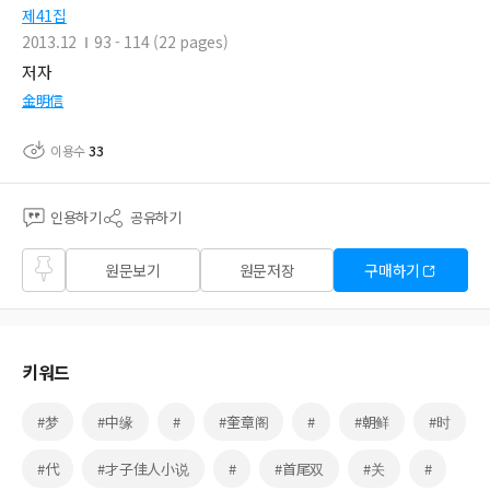
제41집
2013.12
93 - 114 (22 pages)
저자
金明信
이용수
33
인용하기
공유하기
즐겨
원문보기
원문저장
구매하기
찾기
키워드
#梦
#中缘
#
#奎章阁
#
#朝鲜
#时
#代
#才子佳人小说
#
#首尾双
#关
#