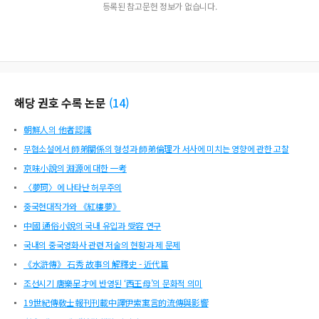
등록된 참고문헌 정보가 없습니다.
해당 권호 수록 논문
(
14
)
朝鮮人의 他者認識
무협소설에서 師弟關係의 형성과 師弟倫理가 서사에 미치는 영향에 관한 고찰
京味小說의 淵源에 대한 一考
〈夢珂〉에 나타난 허무주의
중국현대작가와 《紅樓夢》
中國 通俗小說의 국내 유입과 受容 연구
국내의 중국영화사 관련 저술의 현황과 제 문제
《水滸傳》 石秀 故事의 解釋史 - 近代篇
조선시기 唐樂呈才에 반영된 ‘西王母’의 문화적 의미
19世紀傳敎士報刊刊載中譯伊索寓言的流傳與影響