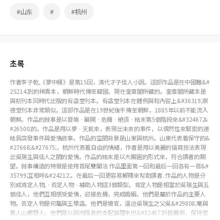
#山东
#
#杭州
초록
作者李子乾,《夢中緣》是第15回，淸代才子佳人小說。這部作品是在中國難&#
25214;到的稀貴本，朝鮮時代傳至韓國，現在奎章閣所藏的。奎章閣所藏本是
與初刊本同時代出版的有益堂刊本。有益堂刊本在體例與和內容上&#36319;崇
德堂刊本非常類似。這部作品是在19世紀後半傳至朝鮮，1885年以前不能流入
朝鮮。作品的敍事是以發端ㆍ展開ㆍ危機ㆍ絶頂ㆍ結末第5個階段來&#32467;&
#26500;的。作品是用以夢ㆍ天氣來，表現出未來的事件，以偶然性來緊密的連
結爲突發事件與愛情故事。作品的空間背景是山東與杭州。山東代表着保守的&
#27668;&#27675;，杭州代表着自由的情緖，作者是用以美麗的描寫技法表現
出吳瑞生與佳人之間的愛情。作品的結末是以大團圓的形式來，符合讀者的期
望。敍事構造的特徵是使用首尾雙關法 作品里面第一回和最后一回各有一首&#
35799;互相呼&#24212;，在最后一回更容易解釋來幇助讀者. 作品的人物是分
別成肯定人物,ㆍ否定人物ㆍ補助人物這3個類型。肯定人物是相當於吳瑞生與五
個佳人，他們互相感受愛情，迎接危機，完成婚姻。他們是屬於作品的主要人
物。否定人物是何鼇與王學益。他們是壞官，逼迫吳瑞生之父吳&#29808;菴與
義人山鶴野人。他們是以弱肉强食的支配論理來巴&#32467;奸臣嚴崇，保持官