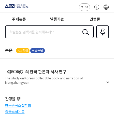
로그인
스콜라
고
ENG
SCHOLAR 학
객
지사·교보문고
주제분류
발행기관
간행물
센
터
검색
즐겨찾
기
0
논문
KCI등재
학술저널
《夢中緣》의 한국 판본과 서사 연구
The study on Korean collectible book and narration of
Mengzhongyuan
펼
치
기
간행물 정보
한국중국소설학회
중국소설논총