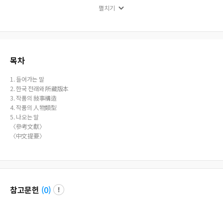
職的典型的惡人。補助人物是幇助吳瑞生的人物。例如王老婆ㆍ金御史ㆍ李如
펼치기
白等等。王老婆是完成吳瑞生的愛情，果敢而積極的媒人，金御史是救出吳&#
29808;菴的人物，後來成爲吳瑞生的岳父。李如白是幇助吳瑞生的立身出世，
成功&#25253;仇。《夢中緣》雖然是第15回中篇的作品，以男女愛情ㆍ波瀾ㆍ
功名出世等等來緊密地描寫，以夢的素材來連結男女緣分，表露出愛情小說的
特徵。在人物描寫與敍事構造上有點不足，但用以許多技法來描寫內容，我們
可以評價&#23427;是名實相符的淸代才子佳人小說。
목차
1. 들어가는 말
2. 한국 전래와 所藏版本
3. 작품의 敍事構造
4. 작품의 人物類型
5. 나오는 말
〈參考文獻〉
〈中文提要〉
참고문헌
(
0
)