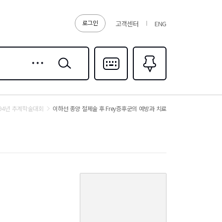
로그인
고객센터
ENG
상세
검색
검색
다국어입력
즐겨찾기
0
994년 추계학술대회
이하선 종양 절제술 후 Frey증후군의 예방과 치료
커
버
이
미
지
없