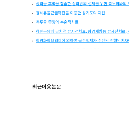
상악동 후벽을 침습한 상악암의 절제를 위한 측두하와의 
흉쇄유돌근골막판을 이용한 상기도의 재건
측두골 종양의 수술적치료
하인두암의 근치적 방사선치료, 항암제병용 방사선치료,
항암화학요법제에 의하여 골수억제가 수반된 진행암환자에서 rh GM-
갑상설관 낭종 52례에 대한 임상적 고찰
항암약물요법후 골수억제가 수반된 진행암환자에서 rhGM-C
1기 성문암 57례의 임상적 고찰
원발성 갑상선 종양과 유사한 갑상선 종괴를 보인 침윤성 
최근이용논문
유리피판술을 이용한 하인두 및 식도의 재건술
A Study of Subclinical Extension of Basal Cell C
갑상선 종괴의 전산화단층촬영 소견 : 양성과 악성의 비교
후두 악성임파종
편도선암의 방사선치료