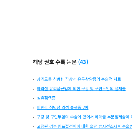
해당 권호 수록 논문
(
43
)
상기도를 침범한 갑상선 유두상암종의 수술적 치료
하악설 유리접근법에 의한 구강 및 구인두암의 절제술
섬유점액종
비인강 점막성 악성 흑색종 2예
구강 및 구인두암의 수술에 있어서 하악골 부분절제술에 
고정된 경부 림프절전이에 대한 술전 방사선조사후 수술