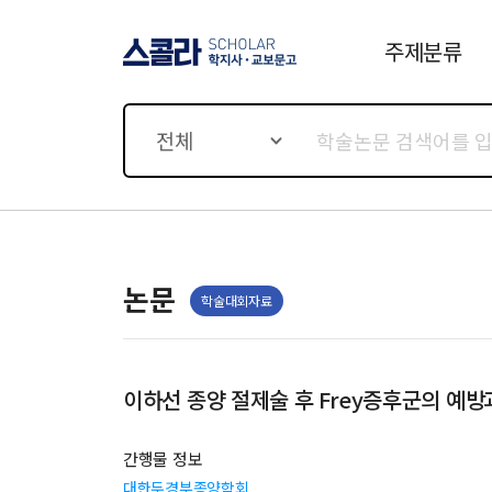
주제분류
스콜라 SCHOLAR 학지사·
교보문고
전체
논문
학술대회자료
이하선 종양 절제술 후 Frey증후군의 예방
간행물 정보
대한두경부종양학회