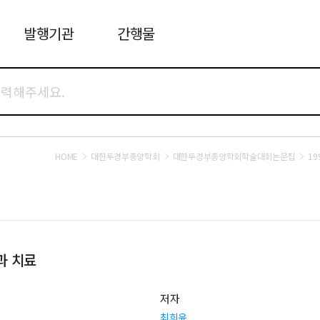
발행기관
간행물
HOME
대한두경부종양학회
대한두경부종양학회학술대회논문집
1
과 치료
저자
최희윤