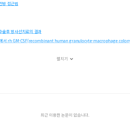
전방 접근법
 수술후 방사선치료의 결과
CSF(recombinant human granulocyte-macrophage colony s
펼치기
SF의 제 2상 임상연구 : rhGM-CSF의 용량에 따른 효과비교
식도암 2예
arcinoma by Mohs Micrographic Surgery
최근 이용한 논문이 없습니다.