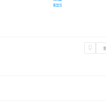
류현석
즐겨찾
기