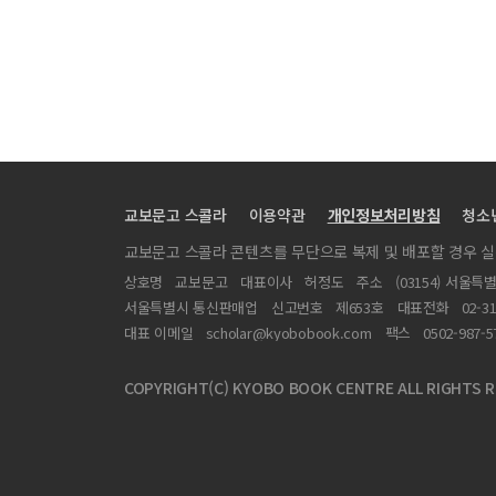
갑상선 유두상암종에서 암유전자 단백산물과 상피성장인
중앙 두개기저부를 광범위하게 침범한 비인강 혈관섬유종
경부 종괴의 임상 병리학적 고찰
편도암 수술후 대흉근피판을 이용한 결손부위의 재건
흑생종에서 종양 성장인자를 표적으로 한 생물학적 전이 
하인두암의 치료
교보문고 스콜라
이용약관
개인정보처리방침
청소
갑상선 결절에서의 암유전자 발현에 대한 연구
교보문고 스콜라 콘텐츠를 무단으로 복제 및 배포할 경우 
새성낭종의 임상적 고찰
상호명
교보문고
대표이사
허정도
주소
(03154) 서울특
비인강암에 대한 항암화학요법과 방사선치료의 복합요법
서울특별시 통신판매업
신고번호
제653호
대표전화
02-3
근원 불명 전이성 경부암의 방사선 치료 결과
대표 이메일
scholar@kyobobook.com
팩스
0502-987-5
갑상선 및 부갑상선 수술시 배액관삽입술에 대한 검토
COPYRIGHT(C) KYOBO BOOK CENTRE ALL RIGHTS R
후두유두종에서 One Hour In Situ Hybridizati
두경부 악성종양 절제후 유리조직이식술을 이용한 재건
두경부 종양조직에서 Binding Protein의 발혈에 의한 비분비성