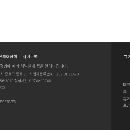
자 수용체의 표현양상
의 수술적 접근법: 상악비골회전술
억제 치료
고
년보호정책
사이트맵
실정법에 따라 처벌받게 됨을 알려드립니다.
별시 종로구 종로 1
사업자등록번호
102-81-11670
156-3838 점심시간 (12:30~13:30)
대표
728
주
휴
ESERVED.
토,
on에 의한 인형 유두종바이러스의 검출에 관한 연구
 Basic Fibroblast Growth Factor(FGF2)의 활성화