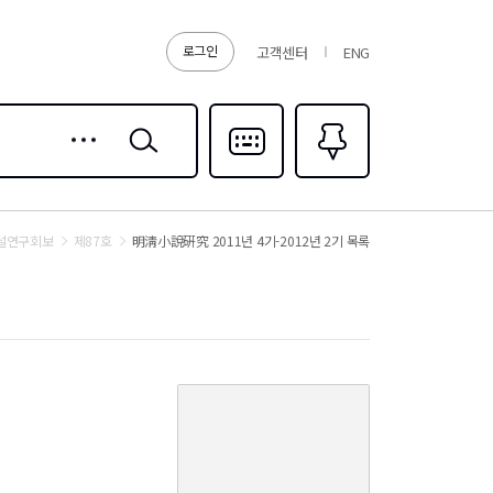
로그인
고객센터
ENG
상세
검색
검색
다국어입력
즐겨찾기
0
설연구회보
제87호
明淸小說硏究 2011년 4기-2012년 2기 목록
커
버
이
미
지
없