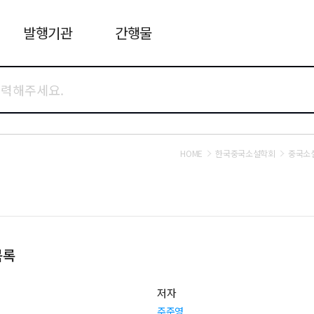
발행기관
간행물
HOME
한국중국소설학회
중국소
목록
저자
주준영