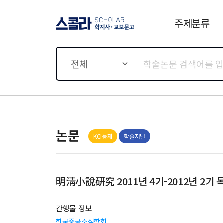
주제분류
스콜라 SCHOLAR 학지사·
교보문고
전체
논문
KCI등재
학술저널
明淸小說硏究 2011년 4기-2012년 2기 
간행물 정보
한국중국소설학회