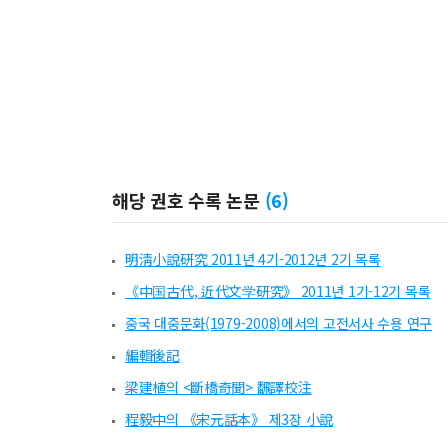
해당 권호 수록 논문
(
6
)
明淸小說硏究 2011년 4기-2012년 2기 목록
《中国古代, 近代文学硏究》 2011년 1기-12기 목록
중국 대중문화(1979-2008)에서의 고전서사 수용 연구
編輯後記
梁建植의 <斷橋奇聞> 飜譯校注
程毅中의 《宋元話本》 제3장 小說