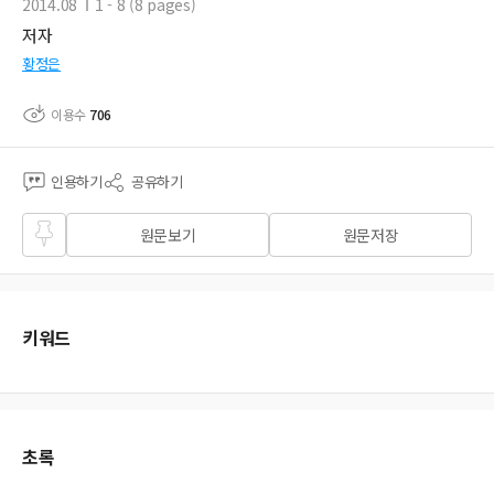
2014.08
1 - 8 (8 pages)
저자
황정은
이용수
706
인용하기
공유하기
즐겨
원문보기
원문저장
찾기
키워드
초록