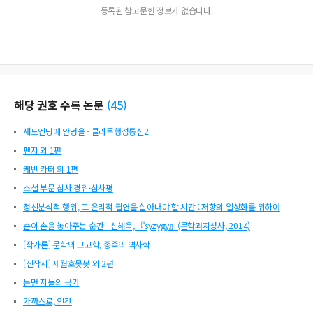
등록된 참고문헌 정보가 없습니다.
해당 권호 수록 논문
(
45
)
새드엔딩에 안녕을 - 클라투행성통신2
팬지 외 1편
케빈 카터 외 1편
소설 부문 심사 경위·심사평
정신분석적 행위, 그 윤리적 필연을 살아내야 할 시간 : 저항의 일상화를 위하여
손이 손을 놓아주는 순간 - 신해욱, 『syzygy』(문학과지성사, 2014)
[작가론] 문학의 고고학, 종족의 역사학
[신작시] 세월호못봇 외 2편
눈먼 자들의 국가
가까스로, 인간