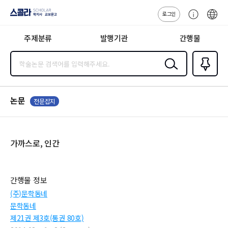
로그인
스콜라
고
ENG
SCHOLAR 학
객
지사·교보문고
주제분류
발행기관
간행물
센
터
검색
즐겨찾
기
0
논문
전문잡지
가까스로, 인간
간행물 정보
(주)문학동네
문학동네
제21권 제3호(통권 80호)