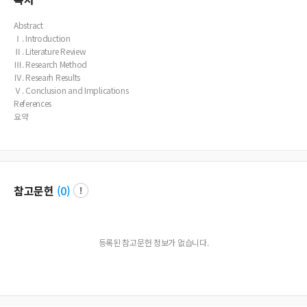
Abstract
Ⅰ. Introduction
Ⅱ. Literature Review
Ⅲ. Research Method
Ⅳ. Researh Results
Ⅴ. Conclusion and Implications
References
요약
참고문헌
(
0
)
등록된 참고문헌 정보가 없습니다.