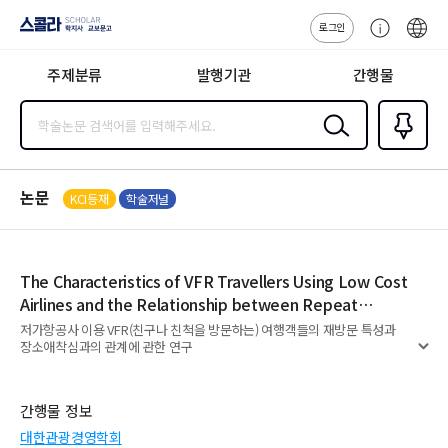
로그인
스콜라
고
ENG
SCHOLAR 학
객
지사·교보문고
주제분류
발행기관
간행물
센
터
검색
즐겨찾
기
0
논문
KCI등재
학술저널
The Characteristics of VFR Travellers Using Low Cost
Airlines and the Relationship between Repeat
Visitation and Place Attachment
저가항공사 이용 VFR(친구나 친척을 방문하는) 여행객들의 재방문 특성과
장소애착심과의 관계에 관한 연구
펼
치
기
간행물 정보
대한관광경영학회