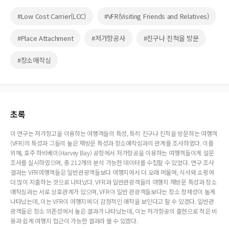
#Low Cost Carrier(LCC)
#VFR(Visiting Friends and Relatives)
#Place Attachment
#저가항공사
#친구나 친척을 방문
#장소애착심
초록
이 연구는 저가항고을 이용하는 여행객들의 특성, 특히 친구나 친척을 방문하는 여행객
(VFR)의 특성과 그들의 높은 재방문 특성과 장소애착심과의 관계를 조사하였다. 이를
위해, 호주 하비베이(Harvey Bay) 공항에서 저가항공을 이용하는 여행객들이게 설문
조사를 실시하였으며, 총 212개의 분석 가능한 데이터를 수집할 수 있었다. 연구 조사
결과는 VFR여행객들은 일반관광객들보다 여행지에서 더 오래 머물며, 식사와 쇼핑에
더 많이 지출하는 것으로 나타났다. VFR과 일반관광객들의 여행지 재방문 특성과 장소
애착심과는 서로 상호관계가 있으며, VFR이 일반 관광객들보다는 장소 정체성이 높게
나타났는데, 이는 VFR이 여행지에 더 감정적인 애착을 보인다고 할 수 있겠다. 일반관
광객들은 장소 의존성에서 높은 결과가 나타났는데, 이는 저가항공의 출현으로 적은 비
용과 쉽게 여행지 접근이 가능한 결과라 볼 수 있겠다.