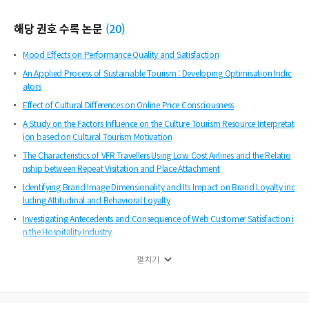
해당 권호 수록 논문
(
20
)
Mood Effects on Performance Quality and Satisfaction
An Applied Process of Sustainable Tourism : Developing Optimisation Indic
ators
Effect of Cultural Differences on Online Price Consciousness
A Study on the Factors Influence on the Culture Tourism Resource Interpretat
ion based on Cultural Tourism Motivation
The Characteristics of VFR Travellers Using Low Cost Airlines and the Relatio
nship between Repeat Visitation and Place Attachment
Identifying Brand Image Dimensionality and Its Impact on Brand Loyalty inc
luding Attitudinal and Behavioral Loyalty
Investigating Antecedents and Consequence of Web Customer Satisfaction i
n the Hospitality Industry
Culture Flowing the Nakdonggang's Revival : Direction and Issues
펼치기
Determinants Influencing Residents' Perceived Tourism Impact in Rural Com
munities
Comparison of Personality Traits and Gambling Behaviors between Video