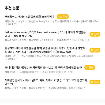
Pokers and Traditional Pull/Push Machines Players
추천 논문
Community Residents' Support of Cause-Related Tourism Marketing Activiti
es
저비용항공사 서비스품질에 대한 소비자평가
KCI등재
Brand Equity and Brand Loyalty
서영수(Seo Young Soo), 이승신(Lee Seung Sin)
한국소비문화학회
소비문화연구 제14권 제3호
2011.09
Motivations of the Korean Christian Pilgrimage to Outbound
Green Tourism Development in Australia
Full service
carrier
(FSC)와
low
cost
carrier(LCC)
의 사회적 책임활동
미등재
에 따른 탑승객 반응 분석
The Effectiveness of the ABC(Activity Based Costing) Analysis Method in the J
최수영, 남아현, 김인신
한국호텔외식관광경영학회
호텔경영학연구 30(7)
2021.10
apanese Hotel Industry
항공사의 사회적 책임활동을 통해 형성된 브랜드 사랑이 탑승객의 자발적
The Development of Leisure Studies in North America
미등재
희생에 미치는 효과 -Full service
carrier
(FSC)와
low
cost
The Structural Analysis of Gambling Intention : A Case of Macao Gamblers
carrier(LCC)
차이를 중심으로-
남아현, 김인신
한국관광학회
한국관광학회 국제학술발표대회집 제90차 서울 국제학술대회
2021.07
A Comparison between Decision-Making Processes in Choosing Travel Desti
nations in Different Countries
국내 대형항공사(FSC)와 저비용항공사(
LCC
)의 선택 속성에 관한 연구
미등재
Estimating Determinants of Japanese Tourist Arrivals for Korea
서헌, 한장헌
(사)한국관광레저학회
관광레저연구 31(8)
2019.08
A Study on the Correlations between Hotel Employees' Superior Trust, Orga
저비용항공사의 서비스 실패와 회복, 서비스 지향성, 그리고 고객 충성도에
미등재
nizational Trust, Group Cohesiveness, and Organizational Commitment
대한 연구
최성수, 고경표, 박성식
한국항공경영학회
한국항공경영학회지 14(6)
2016.12