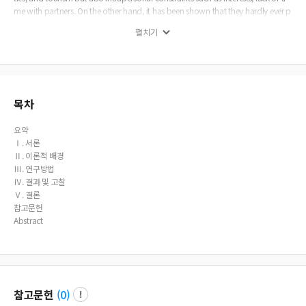
me with partners. On the other hand, it has been shown that they hardly ever p
erceived intrapersonal constraints such as health and psychology composure.
펼치기
However, it has been noted that psychological factors such as social prejudice
and fatigue were more noticeable than other constraints. Besides, it has been
observed that the meaning of tourism accounted for a large part as a way of c
ommunicating with society beyond the simple resolution of stress and they en
ded up with being improved emotionally through these activities.
목차
요약
Ⅰ. 서론
Ⅱ. 이론적 배경
Ⅲ. 연구방법
Ⅳ. 결과 및 고찰
Ⅴ. 결론
참고문헌
Abstract
참고문헌
(
0
)