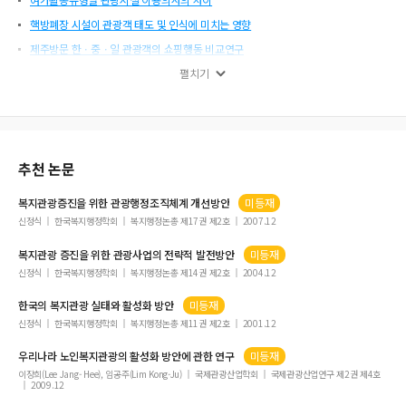
핵방폐장 시설이 관광객 태도 및 인식에 미치는 영향
제주방문 한ㆍ중ㆍ일 관광객의 쇼핑행동 비교연구
카지노 지역주민의 삶의 질 영향요인
펼치기
문화유산 방문객의 추진-유인 요인, 만족도의 영향관계에 관한 연구
호텔조리종사자의 임파워먼트와 직무만족, 조직몰입, 고객지향성의 영향관계
호텔이용객의 지각된 위험이 감정, 만족 및 애호도에 미치는 영향
추천 논문
숙박업체 웹 사이트 서비스품질이 고객 만족도 및 충성도에 미치는 영향
리조트의 환경훼손행위에 대한 관광객의 사회적 분노감과 대응조치의 효과
복지관광
증진을 위한 관광행정조직체계 개선방안
미등재
유네스코 세계 문화유산의 지역 관광자원화에 대한 시론적 연구
신정식
한국복지행정학회
복지행정논총 제17권 제2호
2007.12
복지관광을 위한 사회적 취약계층의 관광활동 의미 분석
복지관광
증진을 위한 관광사업의 전략적 발전방안
미등재
관광종사원의 DISC 행동유형과 Leader-Followership의 상호작용
신정식
한국복지행정학회
복지행정논총 제14권 제2호
2004.12
일본 교토시의 역사적경관 관리제도에 관한 해석적 연구
한국의
복지관광
실태와 활성화 방안
미등재
농촌관광마을 리더의 역량분석과 역량모델 개발
신정식
한국복지행정학회
복지행정논총 제11권 제2호
2001.12
우리나라 노인
복지관광
의 활성화 방안에 관한 연구
미등재
이장희(Lee Jang- Hee), 임공주(Lim Kong-Ju)
국제관광산업학회
국제관광산업연구 제2권 제4호
2009.12