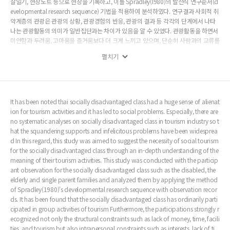
찰일기, 현장노트 등으로 현장을 기록하고, 이를 Spradley(l980)의 발전식 연구순서(d
evelopmental research sequence) 기법을 적용하여 분석하였다. 연구결과 사회적 취
약계층의 관광은 관광의 상황, 관광경험의 반응, 관광의 결과 등 각각의 단계에서 나타
나는 관광활동의 의미가 일반집단과는 차이가 있음을 알 수 있었다. 관광활동을 하면서
미안함과 두려움, 고마움을 즐거움보다 더 크게 느끼고 있으며, 단순히 사람과의 교류를
통한 만족이 다른 요인보다 매우 크다는 것과 관광활동의 참여가 무기력함과 불안, 두려
펼치기
움을 극복할 수 있는 시발점이 될 수 있음을 알 수 있었다. 따라서 사회적 취약계층을 위
한 복지관광은 일반적인 관광활동의 의미인 일상생활의 탈출이나 즐거움의 기회 제공
은 물론 사회적 편견의 두려움 등을 극복할 수 있는 내재적 제약을 해소할 수 있는 토대
에서 이루어져야 할 것이다.
It has been noted thai socially disadvantaged class had a huge sense of alienat
ion for tourism activities and it has led to social problems. Especially, there are
no systematic analyses on socially disadvantaged class in tourism industry so t
hat the squandering supports and infelicitous problems have been widesprea
d In this regard, this study was aimed to suggest the necessity of social tourism
for the socially disadvantaged class through an in-depth understanding of the
meaning of their tourism activities. This study was conducted with the particip
ant observation for the socially disadvantaged class such as the disabled, the
elderly and single parent families and analyzed them by applying the method
of Spradley(1980)'s developmental research sequence with observation recor
ds. It has been found that the socially disadvantaged class has ordinarily parti
cipated in group activities of tourism Furthermore, the participations strongly r
ecognized not only the structural constraints such as lack of money, time, facili
ties, and tourism but also intrapersonal constraints such as interests, lack of ti