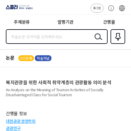
로그인
스콜라
고
ENG
SCHOLAR 학
객
지사·교보문고
주제분류
발행기관
간행물
센
터
검색
즐겨찾
기
0
논문
KCI등재
학술저널
복지관광을 위한 사회적 취약계층의 관광활동 의미 분석
An Analysis on the Meaning of Tourism Activities of Socially
Disadvantaged Class for Social Tourism
간행물 정보
대한관광경영학회
관광연구