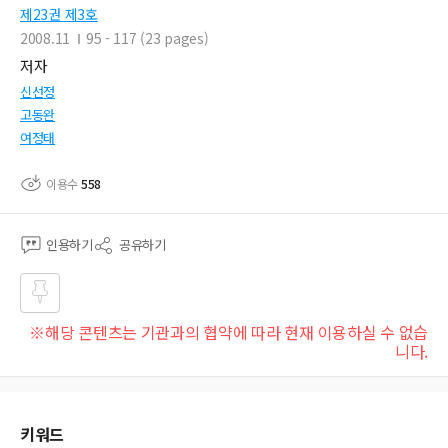
제23권 제3호
2008.11
95 - 117 (23 pages)
저자
신선정
고동완
여정태
이용수
558
인용하기
공유하기
즐겨
※해당 콘텐츠는 기관과의 협약에 따라 현재 이용하실 수 없습
찾기
니다.
키워드