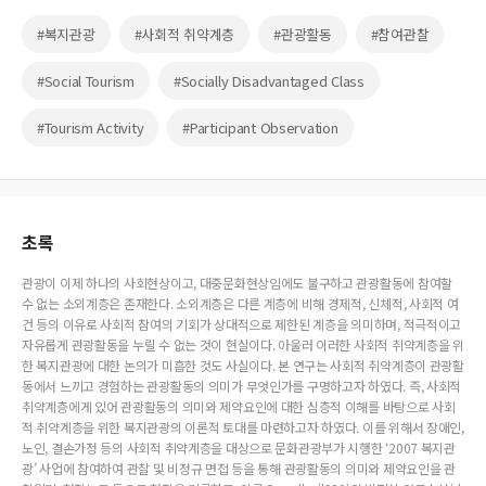
#복지관광
#사회적 취약계층
#관광활동
#참여관찰
#Social Tourism
#Socially Disadvantaged Class
#Tourism Activity
#Participant Observation
초록
관광이 이제 하나의 사회현상이고, 대중문화현상임에도 불구하고 관광활동에 참여할
수 없는 소외계층은 존재한다. 소외계층은 다른 계층에 비해 경제적, 신체적, 사회적 여
건 등의 이유로 사회적 참여의 기회가 상대적으로 제한된 계층을 의미하며, 적극적이고
자유롭게 관광활동을 누릴 수 없는 것이 현실이다. 아울러 이러한 사회적 취약계층을 위
한 복지관광에 대한 논의가 미흡한 것도 사실이다. 본 연구는 사회적 취약계층이 관광활
동에서 느끼고 경험하는 관광활동의 의미가 무엇인가를 구명하고자 하였다. 즉, 사회적
취약계층에게 있어 관광활동의 의미와 제약요인에 대한 심층적 이해를 바탕으로 사회
적 취약계층을 위한 복지관광의 이론적 토대를 마련하고자 하였다. 이를 위해서 장애인,
노인, 결손가정 등의 사회적 취약계층을 대상으로 문화관광부가 시행한 ‘2007 복지관
광’ 사업에 참여하여 관찰 및 비정규 면접 등을 통해 관광활동의 의미와 제약요인을 관