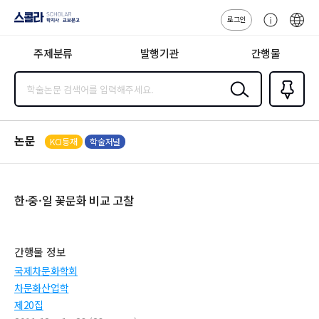
로그인
스콜라
고
ENG
SCHOLAR 학
객
지사·교보문고
주제분류
발행기관
간행물
센
터
검색
즐겨찾
기
0
논문
KCI등재
학술저널
한·중·일 꽃문화 비교 고찰
간행물 정보
국제차문화학회
차문화산업학
제20집