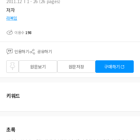
2011.12
1 - 26 (26 pages)
저자
라복임
이용수
198
인용하기
공유하기
즐겨
원문보기
원문저장
구매하기
찾기
키워드
초록