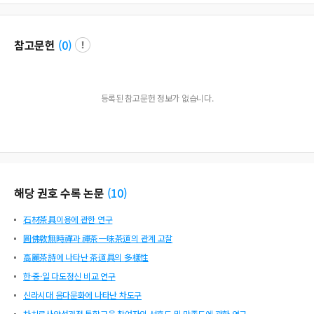
참고문헌
(
0
)
등록된 참고문헌 정보가 없습니다.
해당 권호 수록 논문
(
10
)
石材茶具이용에 관한 연구
圓佛敎無時禪과 禪茶一味茶道의 관계 고찰
高麗茶詩에 나타난 茶道具의 多樣性
한·중·일 다도정신 비교 연구
신라시대 음다문화에 나타난 차도구
차치료사양성과정 통합교육 참여자의 선호도 및 만족도에 관한 연구