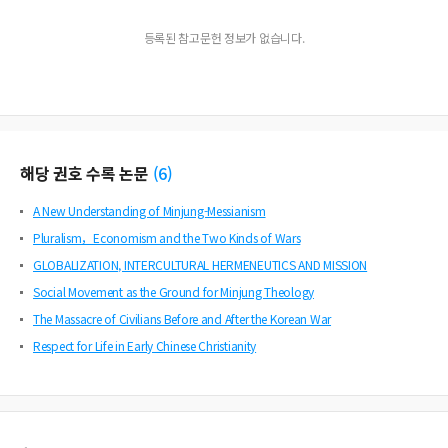
등록된 참고문헌 정보가 없습니다.
해당 권호 수록 논문
(
6
)
A New Understanding of Minjung-Messianism
Pluralism，Economism and the Two Kinds of Wars
GLOBALIZATION, INTERCULTURAL HERMENEUTICS AND MISSION
Social Movement as the Ground for Minjung Theology
The Massacre of Civilians Before and After the Korean War
Respect for Life in Early Chinese Christianity