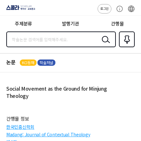
로그인
스콜라
고
ENG
SCHOLAR 학
객
지사·교보문고
주제분류
발행기관
간행물
센
터
검색
즐겨찾
기
0
논문
KCI등재
학술저널
Social Movement as the Ground for Minjung
Theology
간행물 정보
한국민중신학회
Madang: Journal of Contextual Theology