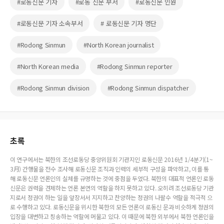
#로동신문 기자
#로동 신문 부서
#로동신문 인원
#로동신문 기자 소속부서
# 로동신문 기자 명단
#Rodong Sinmun
#North Korean journalist
#North Korean media
#Rodong Sinmun reporter
#Rodong Sinmun division
#Rodong Sinmun dispatcher
초록
이 연구에서는 북한의 조선로동당 중앙위원회 기관지인 로동신문 2016년 1/4분기(1~
3月) 간행물을 전수 조사해 로동신문 조직과 인력의 세부적 구성을 파악하고, 이를 통
해 로동신문 언론인의 실체를 규명하는 것에 중점을 두었다. 북한의 대표적 언론인 로동
신문은 권력을 견제하는 언론 본연의 역할을 하지 못하고 있다. 오히려 조선로동당 기관
지로서 정권이 하는 일을 앞장서서 지지하고 찬양하는 정권의 나팔수 역할을 적극적 으
로 수행하고 있다. 로동신문을 위시한 북한의 모든 언론이 로동신 문과 비슷하게 정권의
입장을 대변하고 칭송하는 역할에 머물고 있다. 이 때문에 북한 외부에서 북한 언론인을