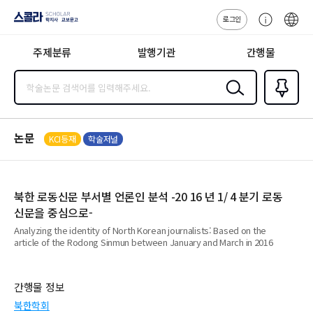
로그인
스콜라
고
ENG
SCHOLAR 학
객
지사·교보문고
주제분류
발행기관
간행물
센
터
검색
즐겨찾
기
0
논문
KCI등재
학술저널
북한 로동신문 부서별 언론인 분석 -20 16 년 1/ 4 분기 로동
신문을 중심으로-
Analyzing the identity of North Korean journalists: Based on the
article of the Rodong Sinmun between January and March in 2016
간행물 정보
북한학회