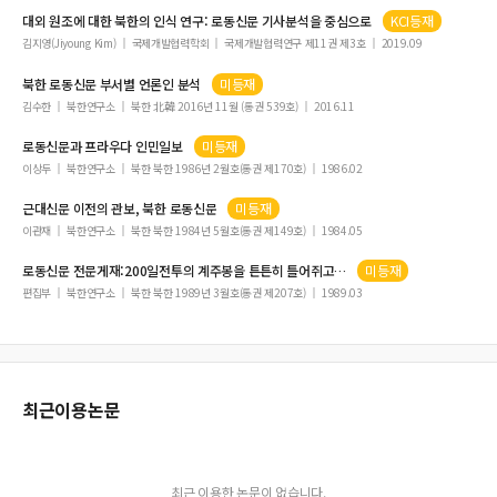
대외 원조에 대한 북한의 인식 연구:
로동신문
기사분석을 중심으로
KCI등재
김지영(Jiyoung Kim)
국제개발협력학회
국제개발협력연구 제11권 제3호
2019.09
북한
로동신문
부서별 언론인 분석
미등재
김수한
북한연구소
북한 北韓 2016년 11월 (통권 539호)
2016.11
로동신문
과 프라우다 인민일보
미등재
이상두
북한연구소
북한 북한 1986년 2월호(통권 제170호)
1986.02
근대신문 이전의 관보, 북한
로동신문
미등재
이관재
북한연구소
북한 북한 1984년 5월호(통권 제149호)
1984.05
로동신문
전문게재:200일전투의 계주봉을 튼튼히 틀어쥐고…
미등재
편집부
북한연구소
북한 북한 1989년 3월호(통권 제207호)
1989.03
최근이용논문
최근 이용한 논문이 없습니다.