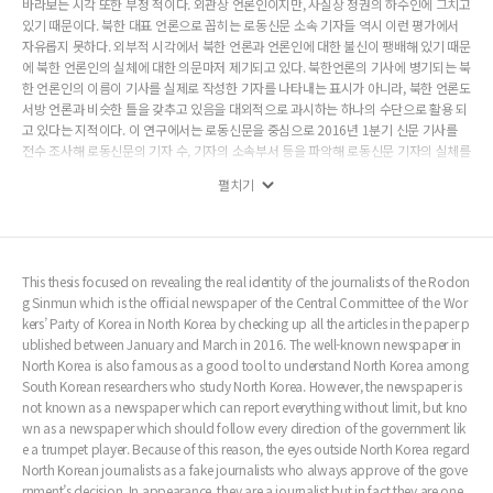
바라보는 시각 또한 부정 적이다. 외관상 언론인이지만, 사실상 정권의 하수인에 그치고
있기 때문이다. 북한 대표 언론으로 꼽히는 로동신문 소속 기자들 역시 이런 평가에서
자유롭지 못하다. 외부적 시각에서 북한 언론과 언론인에 대한 불신이 팽배해 있기 때문
에 북한 언론인의 실체에 대한 의문마저 제기되고 있다. 북한언론의 기사에 병기되는 북
한 언론인의 이름이 기사를 실제로 작성한 기자를 나타내는 표시가 아니라, 북한 언론도
서방 언론과 비슷한 틀을 갖추고 있음을 대외적으로 과시하는 하나의 수단으로 활용 되
고 있다는 지적이다. 이 연구에서는 로동신문을 중심으로 2016년 1분기 신문 기사를
전수 조사해 로동신문의 기자 수, 기자의 소속부서 등을 파악해 로동신문 기자의 실체를
파악하는데 주력했다. 이 연구에서 로동신문 기자는 본사기자 100명, 사진기자 11명,
펼치기
특파기자 11명 등 총 122명으로 구성된 것으로 조사되었다. 연구 방법은 기사를 작성
한 기자 이름이 명시된 기사를 개별로 전수 조사하는 방법을 사용하였다. 기사 내용에
따라 기사를 작성한 해당 기자의 소속 부서를 일일이 분류하고, 1/4분기(1~3월) 3개월
에 걸쳐 반복적으로 이와 같은 방법으로 기자별 소속 부서를 분류한 결과 나타나는 공통
점을 근거로 해당 기자의 소속 부서를 분류 하였다. 지금까지 로동신문은 북한에 관한
This thesis focused on revealing the real identity of the journalists of the Rodon
특정 주제를 연구하기 위한 1차 자료로서 활용되어 왔으나 로동신문의 핵심 역할을 하
g Sinmun which is the official newspaper of the Central Committee of the Wor
는 로동신문 기자들에 대한 연구는 미미한 실정이었다. 이번 연구를 통해 로동신문의 기
kers’ Party of Korea in North Korea by checking up all the articles in the paper p
자들이 각각의 부서에 소속돼 꾸준하게 유사한 주제에 대해 일정한 패턴으로 기사를 생
ublished between January and March in 2016. The well-known newspaper in
산하고 있음을 확인할 수 있었다. 만약 로동신문 기자들의 이름이 로동신문을 서방 언론
North Korea is also famous as a good tool to understand North Korea among
과 비슷한 틀을 갖추고 있는 것처럼 꾸미기 위한 하나의 장식으로 사용되었다면 이러한
South Korean researchers who study North Korea. However, the newspaper is
일정한 패턴을 나타내지 못했을 것이다. 이번 연구를 통해 북한 언론인이 권력을 견제하
not known as a newspaper which can report everything without limit, but kno
는 언론 본연의 기능을 하지는 못하고 있지만, 그 언론을 구성하는 실체로서 활동하고
wn as a newspaper which should follow every direction of the government lik
있을 가능성이 높은 것으로 확인되었다.
e a trumpet player. Because of this reason, the eyes outside North Korea regard
North Korean journalists as a fake journalists who always approve of the gove
rnment’s decision. In appearance, they are a journalist but in fact they are one