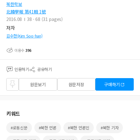
북한학보
北韓學報 第41輯 1號
2016.08
38 - 68 (31 pages)
저자
김수한(Kim Soo-han)
이용수
396
인용하기
공유하기
즐겨
원문보기
원문저장
구매하기
찾기
키워드
#로동신문
#북한 언론
#북한 언론인
#북한 기자