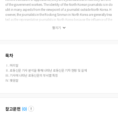
of the government workers. The identity of the North Korean journalists is in do
ubt in many aspects from the viewpoint of a journalist outside North Korea. H
owever, the journalists in the Rodong Sinmun in North Korea are generally trea
ted as the representative journalists in North Korea because the influence of the
newspaper is very powerful. Some even indicate that North Korean journalists
펼치기
does not take a role as a watchdog in the society, but just adhere to pretend t
o act as a journalist to show the government system is working normally. In thi
s context this research tried to identify the number and the division of the journ
alist of the Rodong Sinmun by finding the name which is written with all the ar
ticle between January and March in 2016. Through the research, it was found t
hat there are 100 reporters who write an article in the main office in Pyongyan
목차
g, 11 reporters who take a picture in the main office in Pyongyang and 11 dis
patch reporters working in 11 regional offices in the Rodong Sinmun. By the re
Ⅰ. 머리말
search the division of most of reporters was also revealed. The conclusion sho
Ⅱ. 로동신문 기사 분석을 통해 나타난 로동신문 기자 현황 및 실체
ws that all the journalists of the paper work in their own division by writing an
Ⅲ. 기사에 나타난 로동신문의 부서별 특징
article which is concerned with their division’s own interest. By this way, this th
Ⅳ. 맺음말
esis confirms that there exist journalists in the Rodong Sinmun and the North K
orean media, although they do now work freely like the reporters in democrati
c countries.
참고문헌
(
0
)