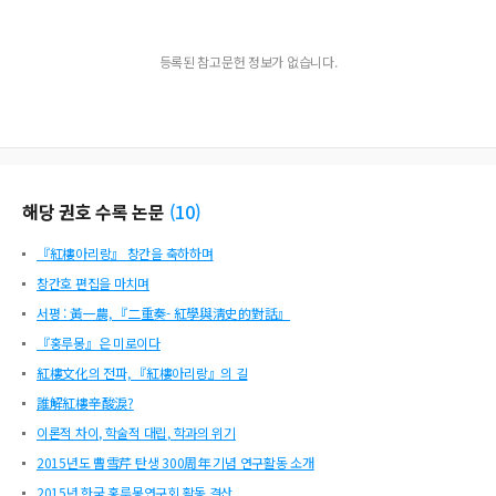
등록된 참고문헌 정보가 없습니다.
해당 권호 수록 논문
(
10
)
『紅樓아리랑』 창간을 축하하며
창간호 편집을 마치며
서평 : 黃一農, 『二重奏- 紅學與淸史的對話』
『홍루몽』은 미로이다
紅樓文化의 전파, 『紅樓아리랑』의 길
誰解紅樓辛酸淚?
이론적 차이, 학술적 대립, 학과의 위기
2015년도 曹雪芹 탄생 300周年 기념 연구활동 소개
2015년 한국 홍루몽연구회 활동 결산