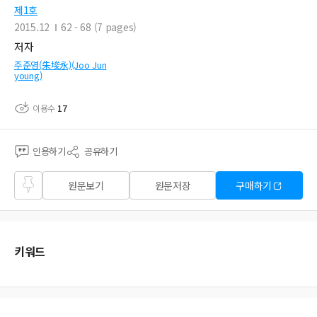
제1호
2015.12
62 - 68 (7 pages)
저자
주준영(朱埈永)(Joo Jun
young)
이용수
17
인용하기
공유하기
즐겨
원문보기
원문저장
구매하기
찾기
키워드