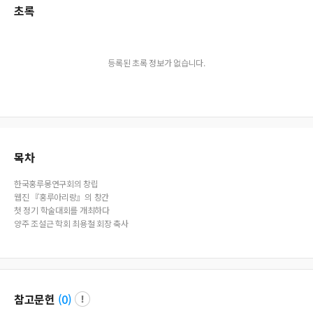
초록
등록된 초록 정보가 없습니다.
목차
한국홍루몽연구회의 창립
웹진 『홍루아리랑』의 창간
첫 정기 학술대회를 개최하다
양주 조설근 학회 최용철 회장 축사
참고문헌
(
0
)