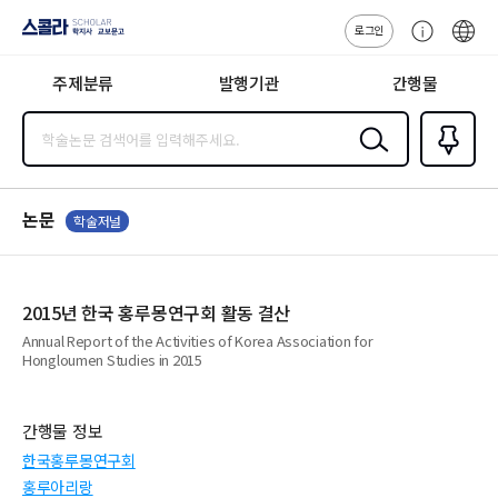
로그인
스콜라
고
ENG
SCHOLAR 학
객
지사·교보문고
주제분류
발행기관
간행물
센
터
검색
즐겨찾
기
0
논문
학술저널
2015년 한국 홍루몽연구회 활동 결산
Annual Report of the Activities of Korea Association for
Hongloumen Studies in 2015
간행물 정보
한국홍루몽연구회
홍루아리랑