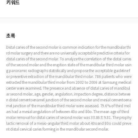
키워드
초록
Distal caries of the second molar is common indication for the mandibular thi
rd molar surgery and there are no universally acceptable predictive criteria for
distal caries of the second molar. To analyze the correlation of the distal caries
of the second molar and the eruption state of the mandibular third molar usin
g panoramic radiographs statistically and propose the acceptable guideline f
or preventive extraction of the mandibular third molar. 786 patients who were
extracted the mandibular third molar from 2002 to 2006 at Samsung medical
center were examined. The presence and absence of distal caries of mandibul
ar second molar, age, gender, angulation, impaction degree, distance betwee
n distal cementoenamel junction of the second molar and mesial cementoena
mel junction of the mandibular third molar were assessed. 79.6% of third mol
ars had a mesial angulation of between 40o and 80o. The mean age of third
molar removal for distal caries of second molar was 33.86±9.81. The prophy
lactic removal of a mesio-angular third molar about 40oand 80o could preve
nt distal cervical caries forming in the mandibular second molar.