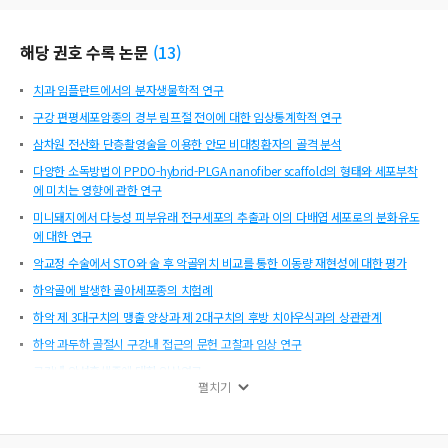
해당 권호 수록 논문
(
13
)
치과 임플란트에서의 분자생물학적 연구
구강 편평세포암종의 경부 림프절 전이에 대한 임상통계학적 연구
삼차원 전산화 단층촬영술을 이용한 안모 비대칭환자의 골격 분석
다양한 소독방법이 PPDO-hybrid-PLGA nanofiber scaffold의 형태와 세포부착
에 미치는 영향에 관한 연구
미니돼지에서 다능성 피부유래 전구세포의 추출과 이의 다배엽 세포로의 분화유도
에 대한 연구
악교정 수술에서 STO와 술 후 악골위치 비교를 통한 이동량 재현성에 대한 평가
하악골에 발생한 골아세포종의 치험례
하악 제 3대구치의 맹출 양상과 제 2대구치의 후방 치아우식과의 상관관계
하악 과두하 골절시 구강내 접근의 문헌 고찰과 임상 연구
구강내 악성흑색종에 대한 임상연구
펼치기
미성숙 제3대구치의 자가치아이식;
Acrylamide가 인체상피세포의 발암화에 미치는 영향