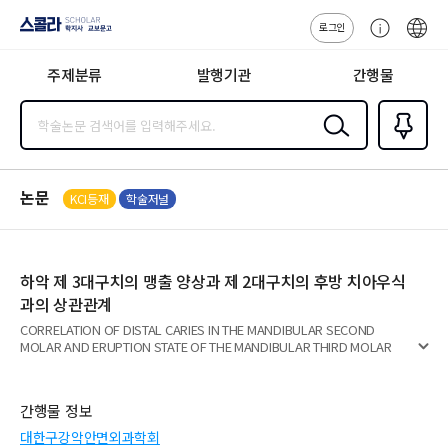
로그인
스콜라
고
ENG
SCHOLAR 학
객
지사·교보문고
주제분류
발행기관
간행물
센
터
검색
즐겨찾
기
0
논문
KCI등재
학술저널
하악 제 3대구치의 맹출 양상과 제 2대구치의 후방 치아우식
과의 상관관계
CORRELATION OF DISTAL CARIES IN THE MANDIBULAR SECOND
MOLAR AND ERUPTION STATE OF THE MANDIBULAR THIRD MOLAR
펼
치
기
간행물 정보
대한구강악안면외과학회