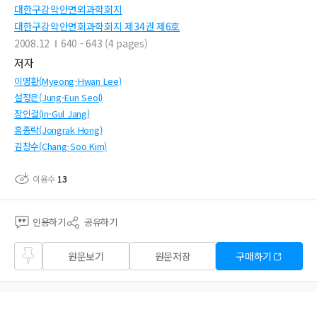
대한구강악안면외과학회지
대한구강악안면회과학회지 제34권 제6호
2008.12
640 - 643 (4 pages)
저자
이명환(Myeong-Hwan Lee)
설정은(Jung-Eun Seol)
장인걸(In-Gul Jang)
홍종락(Jongrak Hong)
김창수(Chang-Soo Kim)
이용수
13
인용하기
공유하기
즐겨
원문보기
원문저장
구매하기
찾기