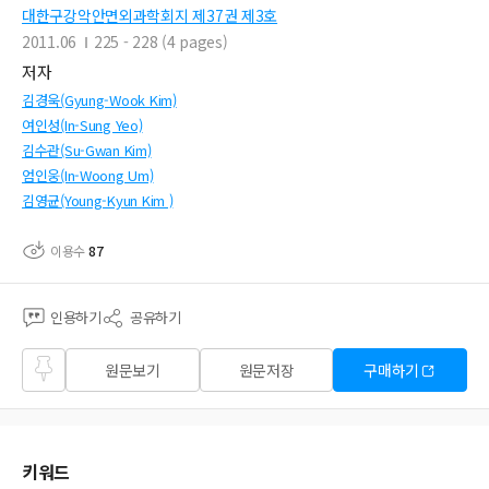
대한구강악안면외과학회지 제37권 제3호
2011.06
225 - 228 (4 pages)
저자
김경욱(Gyung-Wook Kim)
여인성(In-Sung Yeo)
김수관(Su-Gwan Kim)
엄인웅(In-Woong Um)
김영균(Young-Kyun Kim )
이용수
87
인용하기
공유하기
즐겨
원문보기
원문저장
구매하기
찾기
키워드