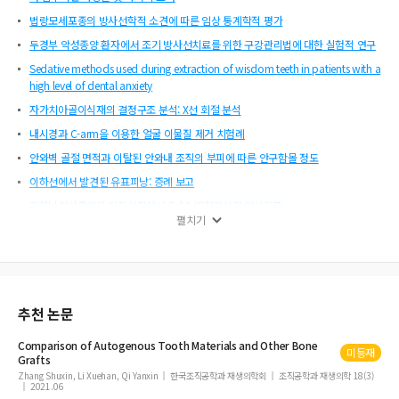
법랑모세포종의 방사선학적 소견에 따른 임상 통계학적 평가
두경부 악성종양 환자에서 조기 방사선치료를 위한 구강관리법에 대한 실험적 연구
Sedative methods used during extraction of wisdom teeth in patients with a
high level of dental anxiety
자가치아골이식재의 결정구조 분석: X선 회절 분석
내시경과 C-arm을 이용한 얼굴 이물질 제거 치험례
안와벽 골절 면적과 이탈된 안와내 조직의 부피에 따른 안구함몰 정도
이하선에서 발견된 유표피낭: 증례 보고
각화낭치성종양의 이장상피에서 Bcl-2 발현양상과 임상지표
펼치기
구강재건을 위한 족배동맥피판의 해부학적 고찰
Effect of implant surface microtopography by hydroxyapatite grit-blasting
on adhesion, proliferation, and differentiation of osteoblast-like cell line, M
G-63
추천 논문
Comparison of
Autogenous
Tooth
Materials and Other
Bone
미등재
Grafts
Zhang Shuxin, Li Xuehan, Qi Yanxin
한국조직공학과 재생의학회
조직공학과 재생의학 18(3)
2021.06