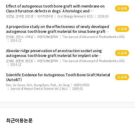
Effect of
autogenous
tooth
bone
graft with membrane on
미등재
Class II furcation defects in dogs: A histologic and
histomorphometric study
양건일, 조아영, 양진영
치의학연구원
Oral Biology Research 42(1)
2018.03
A prospective study on the effectiveness of newly developed
미등재
autogenous
tooth
bone
graft material for sinus
bone
graft
procedure
전상호, 안진수, 이재일
대한치과보철학회
The Journal of Advanced of Prosthodontics 6(6)
2014.12
Alveolar ridge preservation of an extraction socket using
미등재
autogenous
tooth
bone
graft material for implant site
development: prospective case series
김영균, 윤필영, 엄인웅
대한치과보철학회
The Journal of Advanced of Prosthodontics 6(6)
2014.12
Scientific Evidence for
Autogenous
Tooth
Bone
Graft Material
미등재
(AutoBT)
Kim, Su-Gwan, Kim, Young-Kyun, Park, Jin-Sung
대한치의학회
Journal of Korean Dental Science Vol.2 No.2
2009.01
최근이용논문