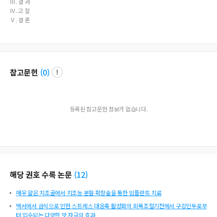
Ⅲ. 결 과
Ⅳ. 고 찰
Ⅴ. 결 론
참고문헌
(
0
)
등록된 참고문헌 정보가 없습니다.
해당 권호 수록 논문
(
12
)
매우 얇은 치조골에서 치조능 분할 확장술을 통한 임플란트 치료
백서에서 금식으로 인한 스트레스 대응축 활성화의 회복조절기전에서 구강인두로부
터 입수되는 다양한 맛 자극의 효과