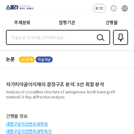
로그인
스콜라
고
ENG
SCHOLAR 학
객
지사·교보문고
주제분류
발행기관
간행물
센
터
검색
즐겨찾
기
0
논문
KCI등재
학술저널
자가치아골이식재의 결정구조 분석: X선 회절 분석
Analysis of crystalline structure of autogenous tooth bone graft
material: X-Ray diffraction analysis
간행물 정보
대한구강악안면외과학회
대한구강악안면외과학회지