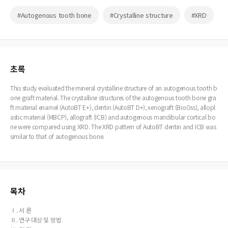
#Autogenous tooth bone
#Crystalline structure
#XRD
초록
This study evaluated the mineral crystalline structure of an autogenous tooth b
one graft material. The crystalline structures of the autogenous tooth bone gra
ft material enamel (AutoBT E+), dentin (AutoBT D+), xenograft (BioOss), allopl
astic material (MBCP), allograft (ICB) and autogenous mandibular cortical bo
ne were compared using XRD. The XRD pattern of AutoBT dentin and ICB was
similar to that of autogenous bone.
목차
Ⅰ. 서 론
Ⅱ. 연구 대상 및 방법