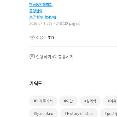
한국동양철학회
동양철학
東洋哲學 第45輯
2016.07
219 - 248 (30 pages)
이용수
317
인용하기
공유하기
키워드
#노자주석서
#이단
#성리학
#이유
#Iyuseokno
#History of ideas
#post-