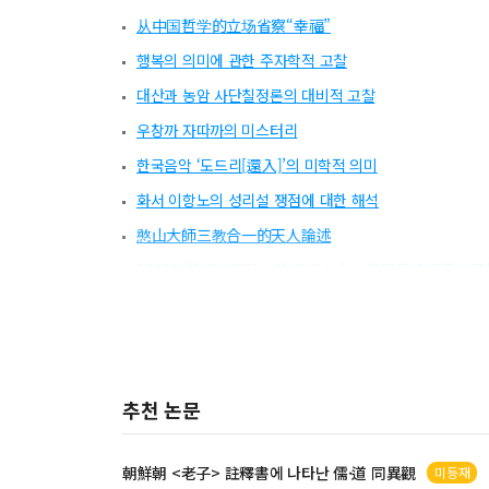
从中国哲学的立场省察“幸福”
행복의 의미에 관한 주자학적 고찰
대산과 농암 사단칠정론의 대비적 고찰
우창까 자따까의 미스터리
한국음악 ‘도드리[還入]’의 미학적 의미
화서 이항노의 성리설 쟁점에 대한 해석
憨山大師三教合一的天人論述
2000年前后韩国社会秩序的变化与儒家思想相互作用
추천 논문
朝鮮朝 <
老子
>
註釋書
에 나타난 儒·道 同異觀
미등재