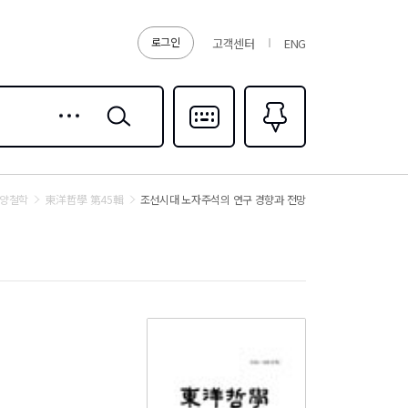
로그인
고객센터
ENG
상세
검색
검색
다국어입력
즐겨찾기
0
양철학
東洋哲學 第45輯
조선시대 노자주석의 연구 경향과 전망