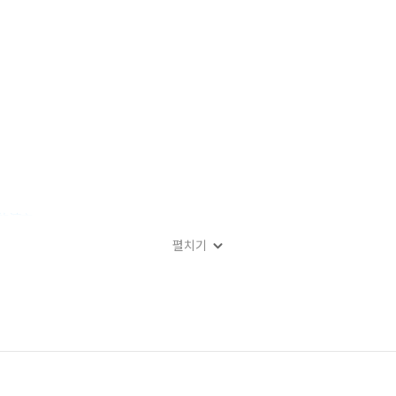
的演变
펼치기