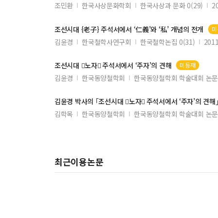
조민환
한국사상문화학회
한국사상과 문화 0(29)
2
조선시대 {
老子
}
주석서
에서 ‘仁義’와 ‘私’ 개념의 전개
미
김윤경
한국철학사연구회
한국철학논집 0(31)
2011
조선시대 
노자

주석서
에서 ‘주자’의 견해
미등재
김윤경
한국동양철학회
한국동양철학회 학술대회 논문집
김윤경 박사의 ｢조선시대 
노자

주석서
에서 ‘주자’의 견해
김학목
한국동양철학회
한국동양철학회 학술대회 논문집
최근이용논문