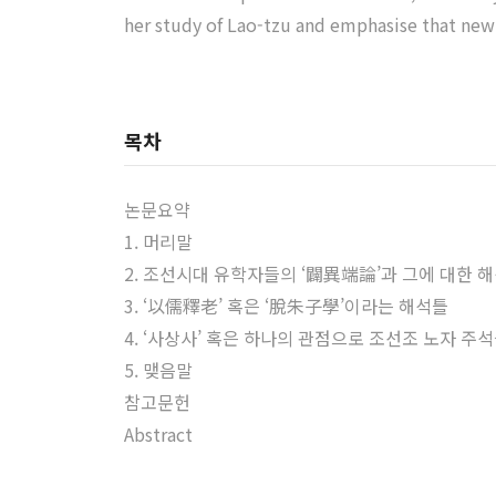
her study of Lao-tzu and emphasise that new
목차
논문요약
1. 머리말
2. 조선시대 유학자들의 ‘闢異端論’과 그에 대한 
3. ‘以儒釋老’ 혹은 ‘脫朱子學’이라는 해석틀
4. ‘사상사’ 혹은 하나의 관점으로 조선조 노자 주
5. 맺음말
참고문헌
Abstract