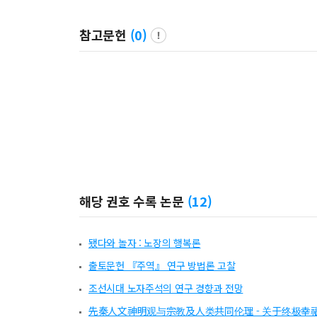
참고문헌
(
0
)
해당 권호 수록 논문
(
12
)
됐다와 놀자 : 노장의 행복론
출토문헌 『주역』 연구 방법론 고찰
조선시대 노자주석의 연구 경향과 전망
先秦人文神明观与宗教及人类共同伦理 - 关于终极幸