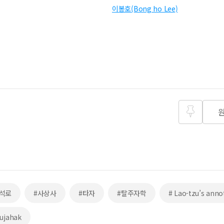
이봉호(Bong ho Lee)
즐겨찾
기
석로
#사상사
#타자
#탈주자학
# Lao-tzu’s anno
jujahak