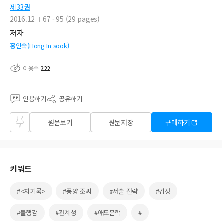
제33권
2016.12
67 - 95 (29 pages)
저자
홍인숙(Hong In sook)
이용수
222
인용하기
공유하기
즐겨
원문보기
원문저장
구매하기
찾기
키워드
#<자기록>
#풍양 조씨
#서술 전략
#감정
#불행감
#관계성
#애도문학
#