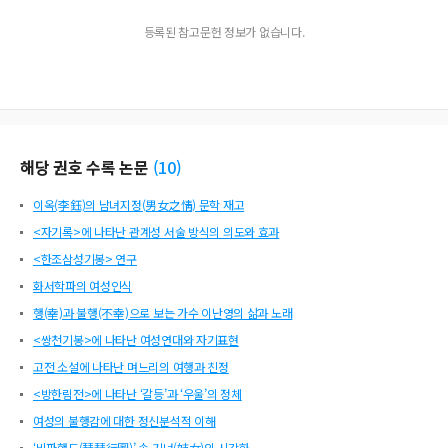
등록된 참고문헌 정보가 없습니다.
해당 권호 수록 논문
(
10
)
이옥(李鈺)의 남녀지정(男女之情) 문학 재고
<자기록>에 나타난 관계성 서술 방식의 의도와 효과
<한조삼성기봉> 연구
화서학파의 여성인식
행(幸)과 불행(不幸)으로 보는 가수 이난영의 삶과 노래
<쌍천기봉>에 나타난 여성연대와 자기표현
고전 소설에 나타난 며느리의 여행과 친정
<방한림전>에 나타난 ‘갈등’과 ‘우울’의 정체
여성의 불행감에 대한 정신분석적 이해
‘비파행도(琵琶行圖)’ 속 기녀(妓女)의 시각화