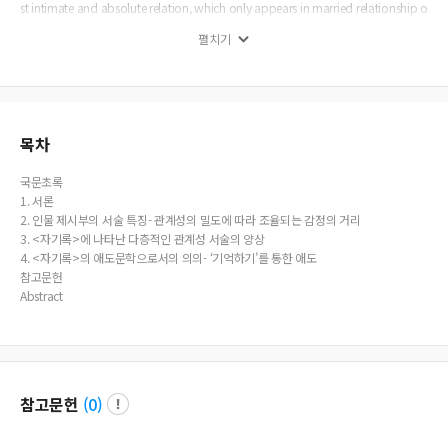
st intimate and absolute relation, which only appears in married relationship o
f parents on wife s side, relationship with sister , and married relationship with
펼치기
husband. Layered emotion relationship is mother-in-law and daughter-in-law
relationship , which is expressed in complex relationship that is mixture of unfa
miliar and different emotion and bonding comradeship. About father in-law
and grandfather in-law, she never reveals any conversation and relationship, a
nd shows the description to deliver objectively their words in process of sickbe
d of husband. Their words appearing at every aggravating moment of husba
목차
nd s sickbed is delivered as it has cause-and-effect relationship about husband
s death. Through this description, it was thought the author is showing rejectio
국문초록
n and denial in relationship about relationship about father in-law and grandf
1. 서론
ather in-law. <Jakirok> fundamentally has the characteristic of mourning litera
2. 인물 제시부의 서술 특징- 관계성의 밀도에 따라 조율되는 감정의 거리
ture because its main source is disappointment and sadness caused by died p
3. <자기록>에 나타난 다층적인 관계성 서술의 양상
erson. However, as this work restores the memory about died person in the me
4. <자기록>의 애도문학으로서의 의의- ‘기억하기’를 통한 애도
thod to faithfully restore relationship with died husband; and it carefully and s
참고문헌
trategically inquires the source of her unhappiness feeling, it was thought that i
Abstract
t has special identity as a mourning literature.
참고문헌
(
0
)