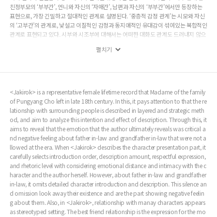
친정부모의 ‘부부간’, 언니와 자신의 ‘자매간’, 남편과 자신의 ‘부부간’에서만 등장하는
표현으로, 가장 긴밀하고 절대적인 관계로 설명된다. ‘중층적 감정 관계’는 시모와 자신
의 ‘고부간’의 관계로, 낯설고 이질적인 감정과 동지애적인 유대감이 섞여있는 복합적인
관계로 표현되고 있다. 시부와 시조부에 대해서는 어떠한 대화도 관계도 드러내지 않으
며, 남편의 와병 과정에서 이들의 언행만을 객관적으로 전달하는 서술을 보인다. 남편의
펼치기
병세 악화의 순간마다 등장하는 이들의 언행은 인과적 관계로 전달되며, 이러한 서술을
통해 작자는 존당 양대인에 대한 ‘관계의 거부’를 보이고 있다고 보았다. 이러한 <자기
록>은 죽은 이로 인한 상실감과 슬픔을 작품의 주 원동력으로 한다는 점에서 근본적으
로 애도문학의 성격을 가진다. 하지만 이 작품은 죽은 이와의 관계성을 충실하게 복원하
는 방식으로 그에 대한 기억을 되살리고 있다는 점, 죽음의 원인과 책임을 따져 묻고 자
<Jakirok> is a representative female lifetime record that Madame of the family
신의 불행감의 근원을 조심스럽게 전략적인 방식으로 추궁하고 있다는 점에서도 애도
of Pungyang Cho left in late 18th century. In this, it pays attention to that the re
문학으로서의 독자성을 가진다고 보았다.
lationship with surrounding people is described in layered and strategic meth
od, and aim to analyze this intention and effect of description. Through this, it
aims to reveal that the emotion that the author ultimately reveals was critical a
nd negative feeling about father in-law and grandfather in-law that were not a
llowed at the era. When <Jakirok> describes the character presentation part, it
carefully selects introduction order, description amount, respectful expression,
and rhetoric level with considering emotional distance and intimacy with the c
haracter and the author herself. However, about father in-law and grandfather
in-law, it omits detailed character introduction and description. This silence an
d omission look away their existence and are the part showing negative feelin
g about them. Also, in <Jakirok>, relationship with manay characters appears
as stereotyped setting. The best friend relationship is the expression for the mo