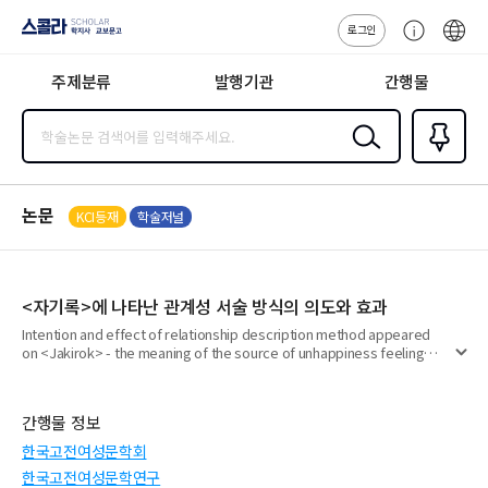
로그인
스콜라
고
ENG
SCHOLAR 학
객
지사·교보문고
주제분류
발행기관
간행물
센
터
검색
즐겨찾
기
0
논문
KCI등재
학술저널
<자기록>에 나타난 관계성 서술 방식의 의도와 효과
Intention and effect of relationship description method appeared
on <Jakirok> - the meaning of the source of unhappiness feeling
펼
and mourning literature
치
기
간행물 정보
한국고전여성문학회
한국고전여성문학연구