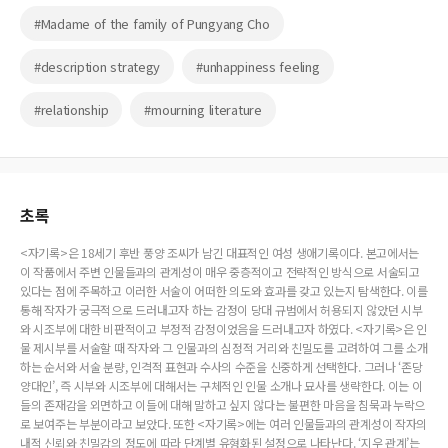
#Madame of the family of Pungyang Cho
#description strategy
#unhappiness feeling
#relationship
#mourning literature
초록
<자기록>은 18세기 후반 풍양 조씨가 남긴 대표적인 여성 생애기록이다. 본고에서는
이 작품에서 주변 인물들과의 관계성이 매우 중층적이고 전략적인 방식으로 서술되고
있다는 점에 주목하고 이러한 서술이 어떠한 의도와 효과를 갖고 있는지 탐색한다. 이를
통해 작자가 궁극적으로 드러내고자 하는 감정이 당대 규범에서 허용되지 않았던 시부
와 시조부에 대한 비판적이고 부정적 감정이었음을 드러내고자 하였다. <자기록>은 인
물 제시부를 서술할 때 작자와 그 인물과의 심정적 거리와 친밀도를 고려하여 그를 소개
하는 순서와 서술 분량, 인격적 표현과 수사의 수준을 신중하게 선택한다. 그러나 ‘존당
양대인’, 즉 시부와 시조부에 대해서는 구체적인 인물 소개나 묘사를 생략한다. 이는 이
들의 존재감을 외면하고 이들에 대해 말하고 싶지 않다는 불편한 마음을 침묵과 누락으
로 보여주는 부분이라고 보았다. 또한 <자기록>에는 여러 인물들과의 관계성이 작자의
내적 신뢰와 친밀감의 정도에 따라 단계별 유형화된 설정으로 나타난다. ‘지우 관계’는