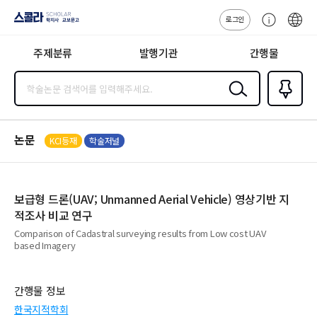
로그인
스콜라
고
ENG
SCHOLAR 학
객
지사·교보문고
주제분류
발행기관
간행물
센
터
검색
즐겨찾
기
0
논문
KCI등재
학술저널
보급형 드론(UAV; Unmanned Aerial Vehicle) 영상기반 지
적조사 비교 연구
Comparison of Cadastral surveying results from Low cost UAV
based Imagery
간행물 정보
한국지적학회