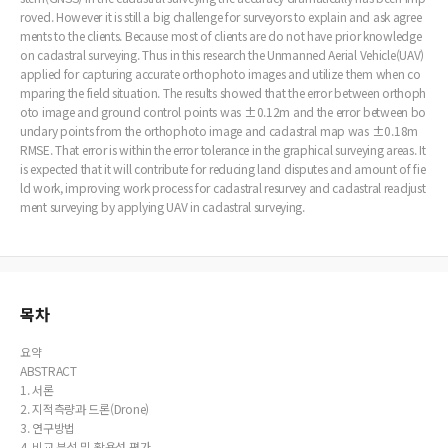
roved. However it is still a big challenge for surveyors to explain and ask agree
ments to the clients. Because most of clients are do not have prior knowledge
on cadastral surveying. Thus in this research the Unmanned Aerial Vehicle(UAV)
applied for capturing accurate orthophoto images and utilize them when co
mparing the field situation. The results showed that the error between orthoph
oto image and ground control points was ±0.12m and the error between bo
undary points from the orthophoto image and cadastral map was ±0.18m
RMSE. That error is within the error tolerance in the graphical surveying areas. It
is expected that it will contribute for reducing land disputes and amount of fie
ld work, improving work process for cadastral resurvey and cadastral readjust
ment surveying by applying UAV in cadastral surveying.
목차
요약
ABSTRACT
1. 서론
2. 지적측량과 드론(Drone)
3. 연구방법
4. 비교 분석 및 활용성 평가