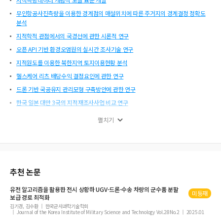
무인항공사진측량을 이용한 경계점의 매설위치에 따른 주거지의 경계결정 정확도
분석
지적학적 관점에서의 국경선에 관한 시론적 연구
오픈 API 기반 환경오염원의 실시간 조사기술 연구
지적원도를 이용한 북한지역 토지이용현황 분석
헬스케어 리츠 배당수익 결정요인에 관한 연구
드론 기반 국공유지 관리모형 구축방안에 관한 연구
한국 일본 대만 3국의 지적재조사사업 비교 연구
무인항공사진측량을 위한 대공표지 제작 표준 연구
펼치기
임야지역 지적재조사를 위한 법적 개선에 관한 소고
사회적 자본과 주거환경이 주거만족도에 미치는 영향
위상 기반의 지적도면 구축 연구
지적분야 NCS학습모듈 개선에 관한 연구
추천 논문
베트남 토지가격 산정제도에 관한 연구
유전 알고리즘을 활용한 전시 상황하 UGV-
드론
-수송 차량의 군수품 분할
미등재
보급
경로 최적화
김기경, 김수환
한국군사과학기술학회
Journal of the Korea Institute of Military Science and Technology Vol.28No.2
2025.01