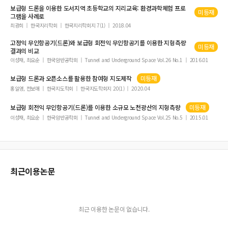
보급형
드론
을 이용한 도서지역 초등학교의 지리교육: 환경과학체험 프로
미등재
그램을 사례로
최광희
한국지리학회
한국지리학회지 7(1)
2018.04
고정익 무인항공기(
드론
)와
보급형
회전익 무인항공기를 이용한 지형측량
미등재
결과의 비교
이성재, 최요순
한국암반공학회
Tunnel and Underground Space Vol.26 No.1
2016.01
보급형
드론
과 오픈소스를 활용한 참여형 지도제작
미등재
홍일영, 전보애
한국지도학회
한국지도학회지 20(1)
2020.04
보급형
회전익 무인항공기(
드론
)를 이용한 소규모 노천광산의 지형측량
미등재
이성재, 최요순
한국암반공학회
Tunnel and Underground Space Vol.25 No.5
2015.01
최근이용논문
최근 이용한 논문이 없습니다.