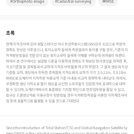
#Orthophoto image
#Cadastral surveying
#RMSE
초록
현재 지적조사에 있어 토탈스테이션 이나 위성측량시스템(GNSS)의 도입으로 측량의
정확도 향상은 이루었으나, 토지소유자 들에게 측량결과의 동의를 구할 경우, 기존의 지
적측량방법들은 전문성이 없는 토지소유자 들에게 이해를 구하는데 어려움이 따른다.
따라서 본 연구에서는 보급형 드론을 이용하여 정확도가 확보된 정사영상을 취득한 후,
지상기준점 및 경계점과 비교하여 지적조사에 활용 하고자 하였다. 그 결과 영상과 지상
기준점 오차, 영상에서 취득한 경계점과 지적도와의 오차가 각각 ±0.12m, ±0.18m
RMSE로 도해지역 지적측량 허용오차 기준 이내로 비교적 정확하게 나타났다. 따라서,
부정확한 영상 지적도로 필지 형상을 오인한 소유주들의 민원증가에 효과적으로 대처
할 수 있으며, 도해지역에서의 표준화된 기지점 확인으로 현장업무량을 줄일 수 있고,
법규상 드론영상자료 이용규정이 뒷받침될 경우 지적확정측량을 비롯한 지적재조사사
업 등에 효율적으로 활용할 수 있을 것으로 기대된다.
Since the introduction of Total Station(T/S) and Global Navigation Satellite Sy
stem(GNSS) in the cadastral surveying the accuracy dramatically has been imp