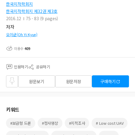
한국지적학회지
한국지적학회지 제32권 제3호
2016.12
75 - 83 (9 pages)
저자
오이균(Oh Yi Kyun)
이용수
409
인용하기
공유하기
즐겨
원문보기
원문저장
구매하기
찾기
키워드
#보급형 드론
#정사영상
#지적조사
# Low cost UAV