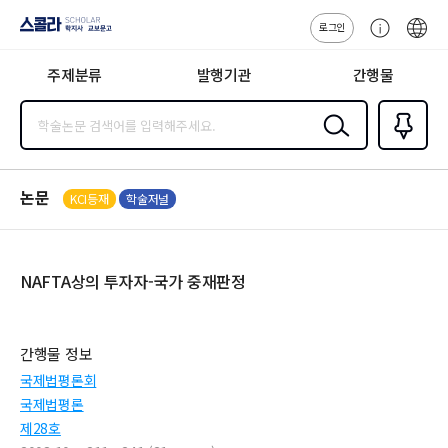
로그인
스콜라
고
ENG
SCHOLAR 학
객
지사·교보문고
주제분류
발행기관
간행물
센
터
검색
즐겨찾
기
0
논문
KCI등재
학술저널
NAFTA상의 투자자-국가 중재판정
간행물 정보
국제법평론회
국제법평론
제28호