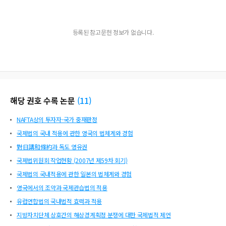
등록된 참고문헌 정보가 없습니다.
해당 권호 수록 논문
(
11
)
NAFTA상의 투자자-국가 중재판정
국제법의 국내 적용에 관한 영국의 법체계와 경험
對日講和條約과 독도 영유권
국제법위원회 작업현황 (2007년 제59차 회기)
국제법의 국내적용에 관한 일본의 법체계와 경험
영국에서의 조약과 국제관습법의 적용
유럽연합법의 국내법적 효력과 적용
지방자치단체 상호간의 해상경계획정 분쟁에 대한 국제법적 제언