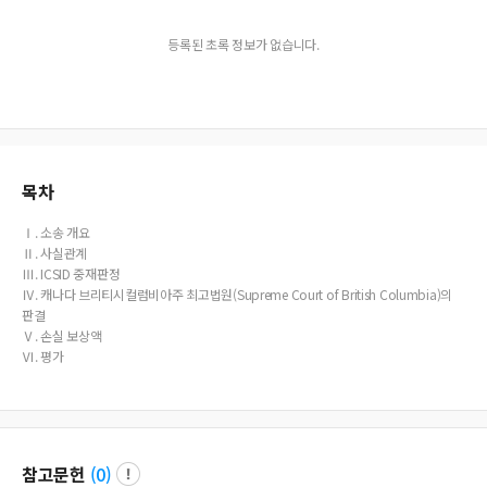
등록된 초록 정보가 없습니다.
목차
Ⅰ. 소송 개요
Ⅱ. 사실관계
Ⅲ. ICSID 중재판정
Ⅳ. 캐나다 브리티시컬럼비아주 최고법원(Supreme Court of British Columbia)의
판결
Ⅴ. 손실 보상액
Ⅵ. 평가
참고문헌
(
0
)