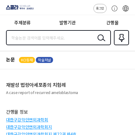
로그인
스콜라
고
ENG
SCHOLAR 학
객
지사·교보문고
주제분류
발행기관
간행물
센
터
검색
즐겨찾
기
0
논문
KCI등재
학술저널
재발성 법랑아세포종의 치험례
A case report of recurred ameloblastoma
간행물 정보
대한구강악안면외과학회
대한구강악안면외과학회지
대한구강악안면외과학회지 제22권 제4호