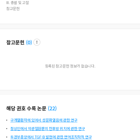
III. 총괄 및 고찰
참고문헌
참고문헌
(
0
)
등록된 참고문헌 정보가 없습니다.
해당 권호 수록 논문
(
22
)
구개열환자에 있어서 성문파열음에 관한 연구
정상인에서 악관절원판의 전후방 위치에 관한 연구
두경부종양에서 TGF-B 발현에 관한 면역조직학적 연구