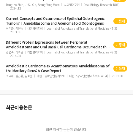
Dong-Ho Shin, Ji-Su Oh, Seong-Yong Moon
치의학연구원
Oral Biology Research 48(4)
흡인생검술의 진단적 가치
2024.12
악골에 이환된 Histiocytosis X의 치험례
Current Concepts and Occurrence of Epithelial Odontogenic
미등재
하악우각부 골절의 골내고정후 응력분포에 관한 3차원 유한요소법적 연구
Tumors: I.
Ameloblastoma
and Adenomatoid Odontogenic
Tumor
이석근, 김연숙
대한병리학회
Journal of Pathology and Translational Medicine 47(3)
2013.06
Different Protein Expressions between Peripheral
미등재
Ameloblastoma
and Oral Basal Cell Carcinoma Occurred at the
Same Mandibular Molar Area
김연숙, 이석근
대한병리학회
Journal of Pathology and Translational Medicine 48(2)
2014.04
Ameloblastic Carcinoma ex Acanthomatous
Ameloblastoma
of
미등재
the Maxillary Sinus: A Case Report
조극제, 김근환, 김호준
대한구강악안면병리학회
대한구강악안면병리학회지 43(4)
2019.08
최근이용논문
최근 이용한 논문이 없습니다.