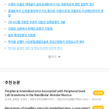
수종의 비골성 대체골이 섬유모세포에 미치는 세포독성에 관한 실험적 연구
골결손부의 신생골 형성에 미치는 흡수성, 비흡수성 및 우골유도 수산화인회석의 영
향
OK-432를 이용한 두경부 다발성 임파관종의 치료
다형성 선종에서 유래된 암종의 치험례
협부 파라핀종의 치험례
하악골 상행지 시상분할골절단술후 경성고정법의 유한요소적 해석
하악골 골절의 양상 및 정도에 관한 임상적 연구
악관절내장증환자의 악관절조영사진과 자기공명영상 소견의 비교
펼치기
구강암 환자에 대한 후향적 연구
상하악 동시이동술후 안정성에 관한 연구
재발성 법랑아세포종의 치험례
외부계측법에 의한 상악골 재위치의 정확도에 관한 연구(II)
추천 논문
흡수성막으로 골결손수 차폐시 골형성 양상에 관한 조직학적 고찰
Peripheral
Ameloblastoma
Associated with Peripheral Giant
미등재
편측성 순열 구개열 환자에서 하악의 측방편위에 관한 임상적 연구
Cell Granuloma in the Mandibular Alveolar Mucosa
오규영, 윤혜정, 조성대
대한구강악안면병리학회
대한구강악안면병리학회지 46(3)
2022.06
하악지 시상분할 골절단술 후 회귀성향에 관한 임상적 연구
악하선 타석증에 관한 임상 및 병리조직학적 연구
Recurrence of maxillary unicystic
ameloblastoma
: a case report
미등재