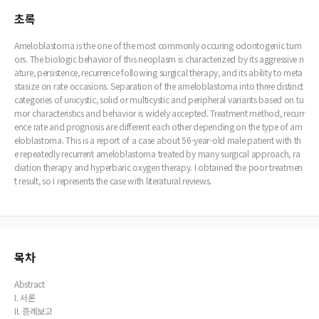
초록
Ameloblastoma is the one of the most commonly occuring odontogenic tum
ors. The biologic behavior of this neoplasm is characterized by its aggressive n
ature, persistence, recurrence following surgical therapy, and its ability to meta
stasize on rate occasions. Separation of the ameloblastoma into three distinct
categories of unicystic, solid or multicystic and peripheral variants based on tu
mor characteristics and behavior is widely accepted. Treatment method, recurr
ence rate and prognosis are different each other depending on the type of am
eloblastoma. This is a report of a case about 56-year-old male patient with th
e repeatedly recurrent ameloblastoma treated by many surgical approach, ra
diation therapy and hyperbaric oxygen therapy. I obtained the poor treatmen
t result, so I represents the case with literatural reviews.
목차
Abstract
I. 서론
II. 증례보고