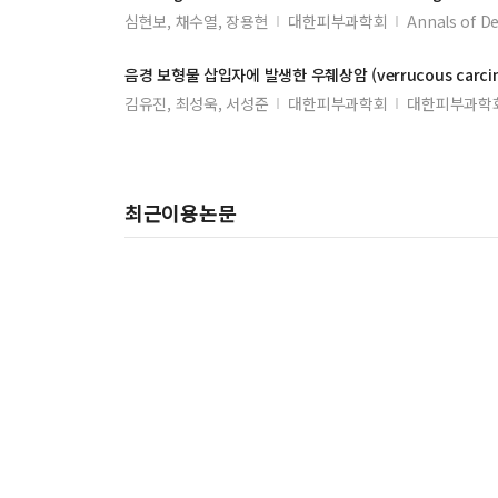
심현보, 채수열, 장용현
대한피부과학회
Annals of D
음경 보형물 삽입자에 발생한 우췌상암 (
verrucous
carc
김유진, 최성욱, 서성준
대한피부과학회
대한피부과학회지
최근이용논문