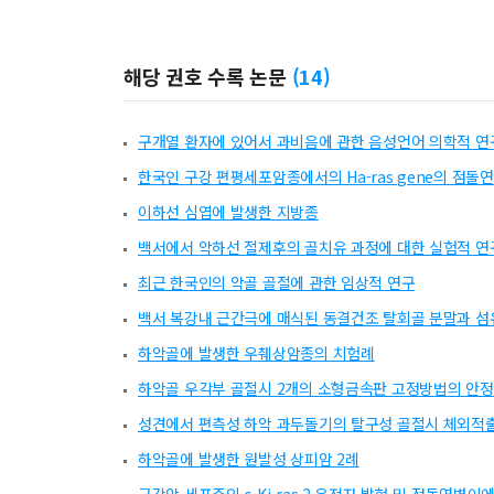
해당 권호 수록 논문
(
14
)
구개열 환자에 있어서 과비음에 관한 음성언어 의학적 연
한국인 구강 편평세포암종에서의 Ha-ras gene의 점돌연변이
이하선 심엽에 발생한 지방종
백서에서 악하선 절제후의 골치유 과정에 대한 실험적 연
최근 한국인의 악골 골절에 관한 임상적 연구
백서 복강내 근간극에 매식된 동결건조 탈회골 분말과 섬
하악골에 발생한 우췌상암종의 치험례
하악골 우각부 골절시 2개의 소형금속판 고정방법의 안
성견에서 편측성 하악 과두돌기의 탈구성 골절시 체외적출
하악골에 발생한 원발성 상피암 2례