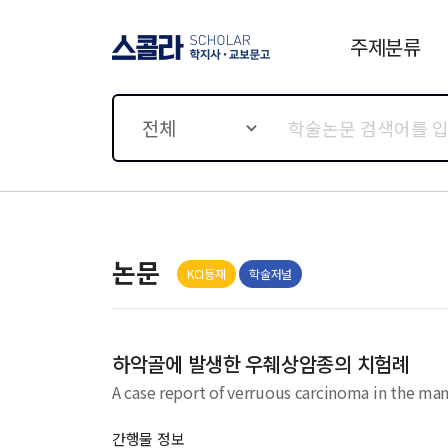
주제분류
스콜라 SCHOLAR 학지사·
교보문고
전체
논문
KCI등재
학술저널
하악골에 발생한 우췌상암종의 치험례
A case report of verruous carcinoma in the ma
간행물 정보