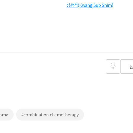
심광섭(Kwang Sup Shim)
즐겨찾
기
noma
#combination chemotherapy