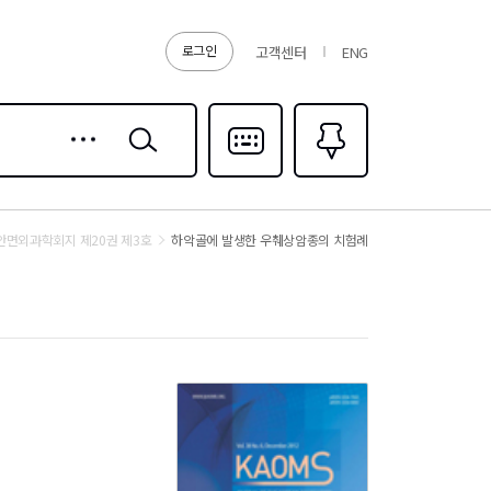
로그인
고객센터
ENG
상세
검색
검색
다국어입력
즐겨찾기
0
면외과학회지 제20권 제3호
하악골에 발생한 우췌상암종의 치험례