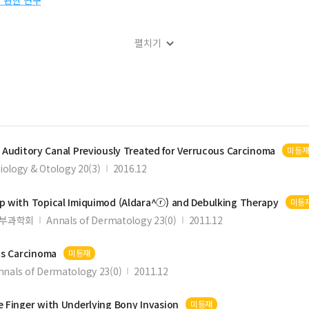
에 관한 연구
펼치기
서에서 발치와의 치유과정에 관한 실험적 연구
l Auditory Canal Previously Treated for
Verrucous
Carcinoma
미등
iology & Otology 20(3)
2016.12
ip with Topical Imiquimod (Aldara^ⓡ) and Debulking Therapy
미등
부과학회
Annals of Dermatology 23(0)
2011.12
us
Carcinoma
미등재
nnals of Dermatology 23(0)
2011.12
le Finger with Underlying Bony Invasion
미등재