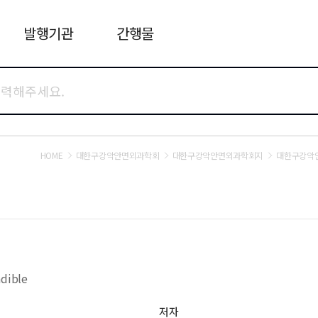
발행기관
간행물
HOME
대한구강악안면외과학회
대한구강악안면외과학회지
대한구강악안
ndible
저자