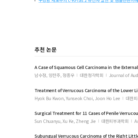
구강암 세포주의 c-Ki-ras 2 유전자 발현 및 점돌연변이
하악과두골절의 임상적 방사선학적 분류
악교정외과수술후 발생한 특이한 합병증
Streptozotocin으로 유도된 당뇨 백서와 비당뇨 백
추천 논문
A Case of Squamous Cell
Carcinoma
in the Externa
남수정, 양찬주, 정종우
대한청각학회
Journal of Aud
Treatment of
Verrucous
Carcinoma
of the Lower L
Hyok Bu Kwon, Yunseok Choi, Joon Ho Lee
대한피
Surgical Treatment for 11 Cases of Penile
Verruco
Sun Chuanyu, Xu Ke, Zheng Jie
대한피부과학회
A
Subungual
Verrucous
Carcinoma
of the Right Litt