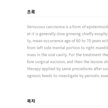
초록
Verrucous carcinoma is a form of epidermoid c
at it is generally slow growing chiefly exophy
ty, mean occurrence age of 60 to 70 years wit
from left side mental portion to right mandib
mass in the oral cavity. For the treatment t
fore surgical excision, and then the lesion
therapy applied by same procedures after sur
ognosis heeds to investigate by periodic exa
목차