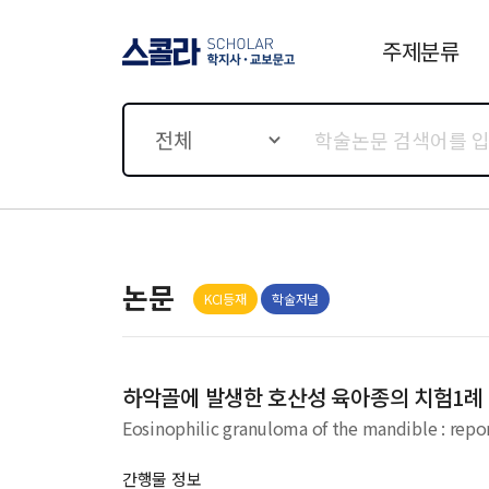
주제분류
스콜라 SCHOLAR 학지사·
교보문고
전체
논문
KCI등재
학술저널
하악골에 발생한 호산성 육아종의 치험1례
Eosinophilic granuloma of the mandible : repor
간행물 정보