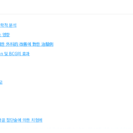
학적 분석
는 영향
한 外科的 改善에 對한 治驗例
n 및 BCG의 효과
고
평골 절단술에 의한 치험례
FOR OPEN REDUCTION OF ZYGOMATIC ARCH FRACTURE AND REMO