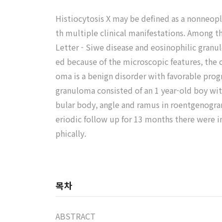
Histiocytosis X may be defined as a nonneopla
th multiple clinical manifestations. Among th
Letter - Siwe disease and eosinophilic granu
ed because of the microscopic features, the c
oma is a benign disorder with favorable progn
granuloma consisted of an 1 year-old boy with
bular body, angle and ramus in roentgenogra
eriodic follow up for 13 months there were i
phically.
목차
ABSTRACT