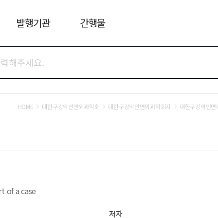
발행기관
간행물
HOME
대한구강악안면외과학회
대한구강악안면외과학회지
대한구강악안면외
t of a case
저자