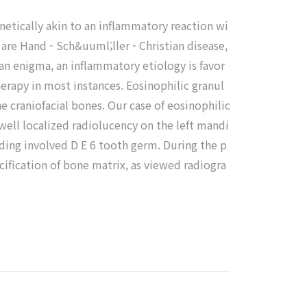
enetically akin to an inflammatory reaction wi
are Hand - Sch&uuml;ller - Christian disease,
an enigma, an inflammatory etiology is favor
herapy in most instances. Eosinophilic granul
e craniofacial bones. Our case of eosinophilic
 well localized radiolucency on the left mandi
ding involved D E 6 tooth germ. During the p
ification of bone matrix, as viewed radiogra