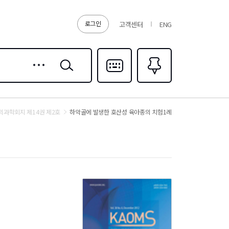
로그인
고객센터
ENG
상세
검색
검색
다국어입력
즐겨찾기
0
과학회지 제14권 제2호
하악골에 발생한 호산성 육아종의 치험1례