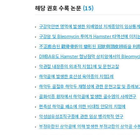
해당 권호 수록 논문
(
15
)
구강악안면 영역에 발생한 외배엽성 치계종양의 임상통계
구강암 및 Bleomycin 투여가 Hamster 타액선에 미치
不正癒合된 觀骨骨折의 變形된 冠狀側頭皮辨術을 利用
DMBA유도 Hamster 협낭점막 상피암에서의 Bleomyci
악관절 내장증의 외과적 치험1예 및 문헌고찰
하악골에 발생한 호산성 육아종의 치험1례
하악두 골절후 하악두 재형성에 관한 문헌고찰 및 증례보
골화석증 환자에서 하악골에 발생한 골수염의 사례연구
편측성 하악골 왜소에 의한 비대칭 안모의 치험예
악성섬유성조직구종에 관한 임상 병리학적 연구
부정유합된 상악골에 의해 발생한 부정교합의 상악골 수
MODIFIED TEMPORO-PREAURICULAR APPROACH 