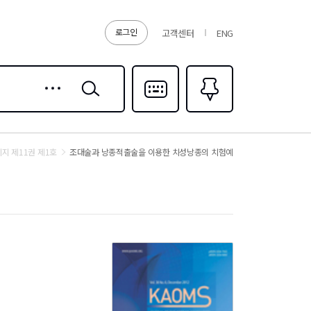
로그인
고객센터
ENG
상세
검색
검색
다국어입력
즐겨찾기
0
 제11권 제1호
조대술과 낭종적출술을 이용한 치성낭종의 치험예