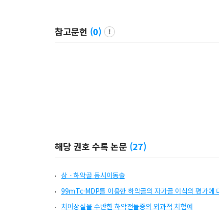
참고문헌
(
0
)
해당 권호 수록 논문
(
27
)
상ㆍ하악골 동시이동술
99mTc-MDP를 이용한 하악골의 자가골 이식의 평가에 
치아상실을 수반한 하악전돌증의 외과적 치험예