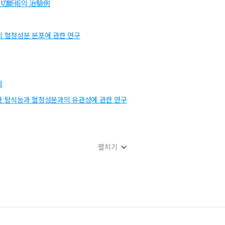
骨切斷術의 治驗例
용시 혈청성분 분포에 관한 연구
례
 대한 탐식능과 혈청성분과의 유관성에 관한 연구
建
펼치기
影響