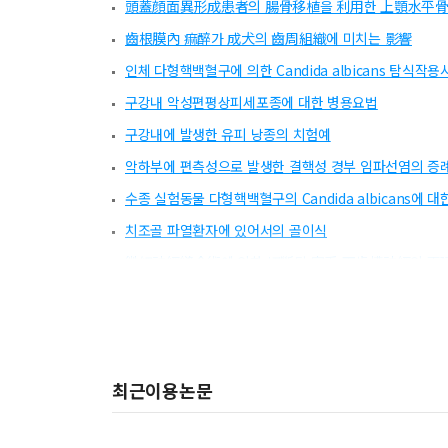
頭蓋顔面異形成患者의 腸骨移植을 利用한 上顎水平
齒根膜內 痲醉가 成犬의 齒周組織에 미치는 影響
인체 다형핵백혈구에 의한 Candida albicans 탐식작
구강내 악성편평상피세포종에 대한 병용요법
구강내에 발생한 유피 낭종의 치험예
악하부에 편측성으로 발생한 결핵성 경부 임파선염의 증
수종 실험동물 다형핵백혈구의 Candida albicans에
치조골 파열환자에 있어서의 골이식
微細神經縫合術에 의한 切斷된 家兎 下齒槽神經의 再
하악골에 발생한 악성육아종의 증례보고
GORLIN AND GOLTZ SYNDROME : A CASE REPORT
KIEL BONE이 家兎의 下顎骨 損傷部 治癒에 미치는 
최근이용논문
단일치아 골절단술
희유한 매복 견치 3예의 증례보고