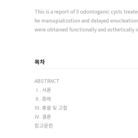
This is a report of 5 odontogenic cysts treat
he marsupialization and delayed enucleation 
were obtained functionally and esthetically i
목차
ABSTRACT
Ⅰ. 서론
Ⅱ. 증례
Ⅲ. 총괄 및 고찰
Ⅳ. 결론
참고문헌