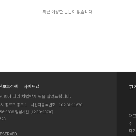
최근 이용한 논문이 없습니다.
고
년보호정책
사이트맵
ATION
실정법에 따라 처벌받게 됨을 알려드립니다.
별시 종로구 종로 1
사업자등록번호
102-81-11670
156-3838 점심시간 (12:30~13:30)
대표
728
주
휴
ESERVED.