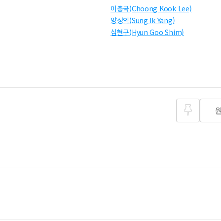
이충국(Choong Kook Lee)
양성익(Sung Ik Yang)
심현구(Hyun Goo Shim)
즐겨찾
기