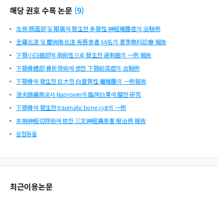
해당 권호 수록 논문
(
9
)
左側 顔面部 및 眼窩에 發生한 多發性 神經維腫症의 治驗例
全羅北道 및 慶尙南北道 兎唇患者 66名의 夏季無料診療 報告
下顎小臼齒部에 兩側性으로 發生한 過剩齒의 一例 報告
下顎骨體部 骨折除術에 依한 下顎前突症의 治驗例
下顎骨에 發生한 巨大한 白堊質性 纖維腫의 一例報告
消炎鎭痛劑로서 Naproxen의 臨床効果에 關한 硏究
下顎骨에 發生한 traumatic bone cyst의 一例
末梢神經切除術에 依한 三叉神經痛患者 根治例 報告
실험동물
최근이용논문