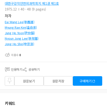
대한구강악안면외과학회지 제1권 제1호
1975.12
40 - 48 (9 pages)
저자
Eui Wung Lee(李義雄)
Myung Rae Kim(金命來)
Jung Ho Yoon(尹仲鎬)
Nyoun Jong Lee(李年鍾)
Jong Ho Shin(申宗浩)
이용수
0
인용하기
공유하기
즐겨
원문보기
원문저장
구매하기
찾기
키워드