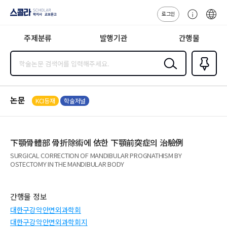
로그인
스콜라
고
ENG
SCHOLAR 학
객
지사·교보문고
주제분류
발행기관
간행물
센
터
검색
즐겨찾
기
0
논문
KCI등재
학술저널
下顎骨體部 骨折除術에 依한 下顎前突症의 治驗例
SURGICAL CORRECTION OF MANDIBULAR PROGNATHISM BY
OSTECTOMY IN THE MANDIBULAR BODY
간행물 정보
대한구강악안면외과학회
대한구강악안면외과학회지