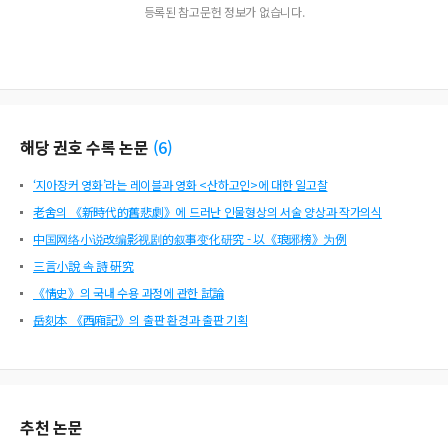
등록된 참고문헌 정보가 없습니다.
해당 권호 수록 논문
(
6
)
‘지아장커 영화’라는 레이블과 영화 <산하고인>에 대한 일고찰
老舍의 《新時代的舊悲劇》에 드러난 인물형상의 서술 양상과 작가의식
中国网络小说改编影视剧的叙事变化研究 - 以《琅琊榜》为例
三言小說 속 詩 硏究
《情史》의 국내 수용 과정에 관한 試論
岳刻本 《西廂記》의 출판 환경과 출판 기획
추천 논문