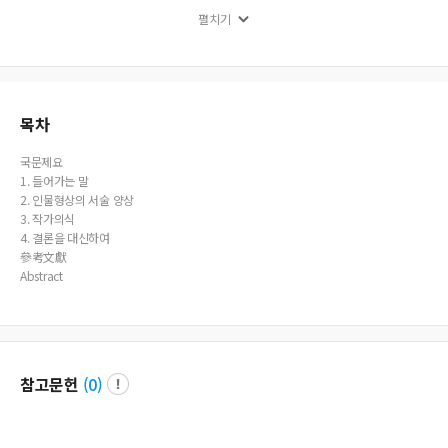
ture and also a personality in his community. He appeared to pursue poor but
펼치기
honest noble life oriented toward the life of moral man of virtue on the surfac
e, but he was, in fact, a man of falsehood that overlooked the illegal facts of hi
s son and took pride in his wealth. The life of his eldest son Chen Lianbo, who
worshiped his father, was not different from his. In this work, Lao She exhibite
d his consciousness as a writer to capture outdated characters, who were livin
g in the new age with a mask of falsehood on the face, sharply and criticize th
목차
em mordantly through the embodiment and narrative of various images of ch
aracters. Anticipating a happy ending based on the comical situations and ch
국문제요
aracters and the descriptions that read humor and satire, the readers faced an
1. 들어가는 말
unexpected tragedy at the end. It was a device to show the theme of the story
2. 인물형상의 서술 양상
and his consciousness as a writer more intensely.
3. 작가의식
4. 결론을 대신하여
參考文獻
Abstract
참고문헌
(
0
)