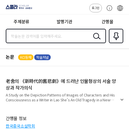
로그인
스콜라
고
ENG
SCHOLAR 학
객
지사·교보문고
주제분류
발행기관
간행물
센
터
검색
즐겨찾
기
0
논문
KCI등재
학술저널
老舍의 《新時代的舊悲劇》에 드러난 인물형상의 서술 양
상과 작가의식
A Study on the Depiction Patterns of Images of Characters and His
Consciousness as a Writer in Lao She’s An Old Tragedy in a New
펼
Age(新時代的舊悲劇)
치
기
간행물 정보
한국중국소설학회