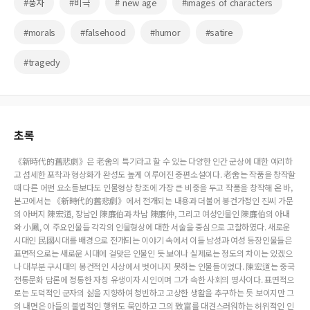
#풍자
#비극
# new age
#images of characters
#morals
#falsehood
#humor
#satire
#tragedy
초록
《新時代的舊悲劇》은 老舍의 특기라고 할 수 있는 다양한 인간 군상에 대한 예리하
고 섬세한 포착과 형상화가 완성도 높게 이루어진 중편소설이다. 老舍는 작품을 창작할
때 다른 어떤 요소들보다도 인물형상 창조에 가장 큰 비중을 두고 작품을 창작해 온 바,
본고에서는 《新時代的舊悲劇》에서 전개되는 내용과 더불어 봉건가정인 진씨 가문
의 아버지 陳宏道, 장남인 陳廉伯과 차남 陳廉仲, 그리고 여성인물인 陳廉伯의 아내
와 小鳳, 이 주요인물들 각각의 인물형상에 대한 서술을 중심으로 고찰하였다. 새로운
시대인 民國시대를 배경으로 전개되는 이야기 속에서 이들 남성과 여성 등장인물들은
표면적으로는 새로운 시대에 걸맞은 인물인 듯 보이나 실제로는 정도의 차이는 있겠으
나 대부분 구시대의 봉건적인 사상에서 벗어나지 못하는 인물들이었다. 陳宏道는 중국
전통문화 담론에 정통한 자칭 유생이자 시인이며 그가 속한 사회의 명사이다. 표면적으
로는 도덕적인 군자의 삶을 지향하여 청빈하고 고상한 생활을 추구하는 듯 보이지만 그
의 내면은 아들의 불법적인 행위도 묵인하고 그의 致富를 대견스러워하는 허위적인 인