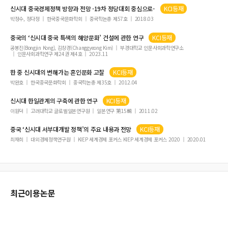
신시대
중국경제정책 방향과 전망 -19차 정당대회 중심으로-
KCI등재
박정수, 정다정
한국중국문화학회
중국학논총 제57호
2018.03
중국의 ‘
신시대
중국 특색의 해양문화’ 건설에 관한 연구
KCI등재
공봉진(Bongjin Kong), 김창경(Changgyeong Kim)
부경대학교 인문사회과학연구소
인문사회과학연구 제24권 제4호
2023.11
한 중
신시대
의 변해가는 혼인문화 고찰
KCI등재
박완호
한국중국문화학회
중국학논총 제35호
2012.04
신시대
한일관계의 구축에 관한 연구
KCI등재
이원덕
고려대학교 글로벌일본연구원
일본연구 第15輯
2011.02
중국 ‘
신시대
서부대개발 정책’의 주요 내용과 전망
KCI등재
최재희
대외경제정책연구원
KIEP 세계경제 포커스 KIEP 세계경제 포커스 2020
2020.01
최근이용논문