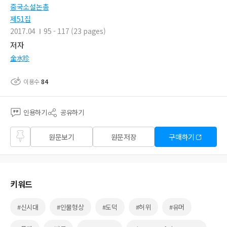
중국소설논총
제51집
2017.04
95 - 117 (23 pages)
저자
金水珍
이용수
84
인용하기
공유하기
즐겨
원문보기
원문저장
구매하기
찾기
키워드
#신시대
#인물형상
#도덕
#허위
#유머