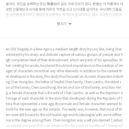
물이다. 부친을 숭배하는 장남 陳廉伯의 삶도 이와 다르지 않다. 老舍는 이 작품에서 다
양한 인물형상과 서사를 통해 허위의 가면을 쓰고 신시대를 살아가는 구시대적 인물들
을 날카롭게 포착하고 통렬하게 비판하는 작가의식을 보여주고 있다. 희극적인 상황과
인물들, 그리고 유머와 풍자가 읽혀지는 서술을 통해 해피엔딩을 예상하던 독자들에게
펼치기
안겨주는 예기치 않은 결말의 비극성은, 작품의 주제와 작가의식을 더욱 강렬하게 드러
내주는 장치로 작용하였음을 알 수 있다.
An Old Tragedy in a New Age is a medium-length story by Lao She, being char
acterized by his sharp and delicate capture of various groups of people and h
igh completion level of their embodiment, which are parts of his specialties. W
hen creating his works, he placed the utmost importance on the creation of im
ages of characters more than any other elements. In addition to the content th
at developed in the story, this study thus focused on its main characters includi
ng Chen Hongdao, the father of feudal Chen family, Chen Lianbo, the eldest s
on of the family, Chen Lianzhong, the second son of the family, and Xiao Fen
g, a female character that is the wife of Chen Lianbo, as well as the depiction o
f image of each character. In the story that developed during the Republic of C
hina that represented a new age, those male and female characters seemed to
be fit for the new age on the outside. The reality was, however, that most of th
em were still bound to the old feudal age and its ideologies with some differe
nce in the degree among them. Chen Hongdao was a self-proclaimed Confuci
an scholar and poet that was versed in the discourse of traditional Chinese cul