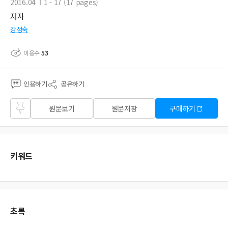
2016.04
1 - 17 (17 pages)
저자
강성숙
이용수
53
인용하기
공유하기
즐겨
원문보기
원문저장
구매하기
찾기
키워드
초록