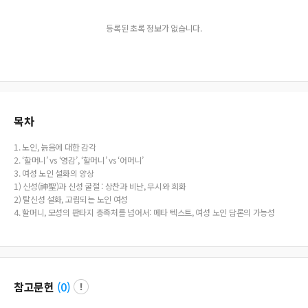
등록된 초록 정보가 없습니다.
목차
1. 노인, 늙음에 대한 감각
2. ‘할머니’ vs ‘영감’, ‘할머니’ vs ‘어머니’
3. 여성 노인 설화의 양상
1) 신성(神聖)과 신성 굴절 : 상찬과 비난, 무시와 희화
2) 탈신성 설화, 고립되는 노인 여성
4. 할머니, 모성의 판타지 충족처를 넘어서: 메타 텍스트, 여성 노인 담론의 가능성
참고문헌
(
0
)