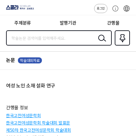
로그인
스콜라
고
ENG
SCHOLAR 학
객
지사·교보문고
주제분류
발행기관
간행물
센
터
검색
즐겨찾
기
0
논문
학술대회자료
여성 노인 소재 설화 연구
간행물 정보
한국고전여성문학회
한국고전여성문학회 학술대회 발표문
제50차 한국고전여성문학회 학술대회