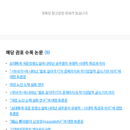
등록된 참고문헌 정보가 없습니다.
해당 권호 수록 논문
(
9
)
삼대록계 국문장편소설에 나타난 공주혼의 유형적·시대적 특성과 의미
“<부녀가>에 나타난 ‘딸로 살아가기’의 문제의식과 자기성찰적 글쓰기의 의미”에
대한 토론문
여성 노인 소재 설화 연구
<부녀가>에 나타난 ‘딸로 살아가기’의 문제의식과 자기성찰적 글쓰기의 의미
“여성 노인 소재 설화 연구”에 대한 토론문
“삼대록계 국문 장편소설에 나타난 공주혼의 유형적・시대적 특성과 의미”에 관한
토론문
“經山 鄭元容의 남성성(masculinity)”에 대한 토론문
고전여성문학회 연구윤리규정