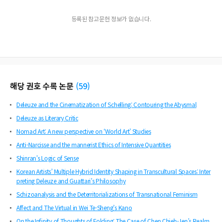
등록된 참고문헌 정보가 없습니다.
해당 권호 수록 논문
(
59
)
Deleuze and the Cinematization of Schelling: Contouring the Abysmal
Deleuze as Literary Critic
Nomad Art: A new perspective on ‘World Art’ Studies
Anti-Narcisse and the mannerist Ethics of Intensive Quantities
Shinran’s Logic of Sense
Korean Artists’ Multiple Hybrid Identity Shaping in Transcultural Spaces: Inter
preting Deleuze and Guattari’s Philosophy
Schizoanalysis and the Deterritorializations of Transnational Feminism
Affect and The Virtual in Wei Te-Sheng’s Kano
On the Infinity of Thoughts of Folding: The Case of Chen Chieh-Jen’s Realm