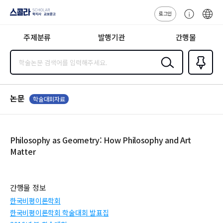
로그인
스콜라
고
ENG
SCHOLAR 학
객
지사·교보문고
주제분류
발행기관
간행물
센
터
검색
즐겨찾
기
0
논문
학술대회자료
Philosophy as Geometry: How Philosophy and Art
Matter
간행물 정보
한국비평이론학회
한국비평이론학회 학술대회 발표집