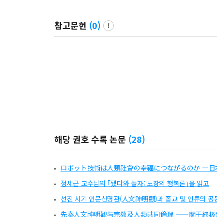
참고문헌
(
0
)
해당 권호 수록 논문
(
28
)
ロボット技術は人類社會の幸福につながるのか ー
정세근 교수님의 ｢됐다와 놀자: 노장의 행복론｣을 읽고
선진 시기 인문신명관(人文神明觀)과 종교 및 인류의 공동
先秦人文神明觀与宗敎及人類共同倫理 ——關于終极