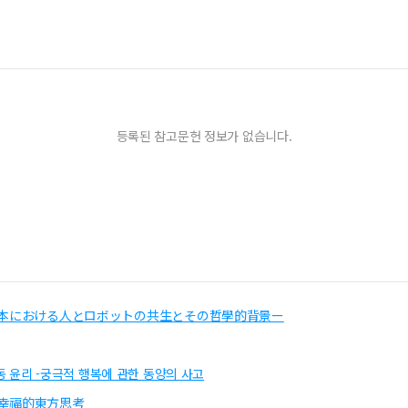
등록된 참고문헌 정보가 없습니다.
日本における人とロボットの共生とその哲學的背景ー
 윤리 -궁극적 행복에 관한 동양의 사고
幸福的東方思考