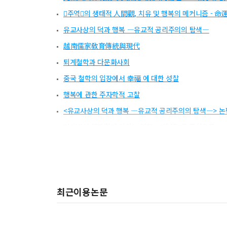
주역의 생태적 人間觀, 치유 및 행복의 메커니즘 - 命
유교사상의 덕과 행복 ―유교적 공리주의의 탐색―
越南儒家敎育傳統與現代
퇴계철학과 다문화사회
중국 철학의 입장에서 幸福 에 대한 성찰
행복에 관한 주자학적 고찰
<유교사상의 덕과 행복 ―유교적 공리주의의 탐색―> 논
피드백이 행복감에 미치는 영향 - 論語를 중심으로 -
｢피드백이 행복감에 미치는 영향｣ 에 대한 논평문
「중국철학에서 행복에 관한 성찰」에 관한 논평문
“불교의 행복론”에 대한 논평문
최근이용논문
｢孟子에 있어서 행복의 문제｣를 읽고
“행복에 관한 주자학적 고찰”을 읽고
｢주역의 생태적 人間觀, 치유 및 행복의 메커니즘｣에 