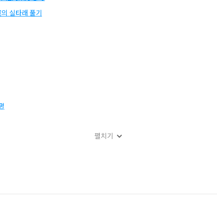
運의 실타래 풀기
평
펼치기
대한 논평문