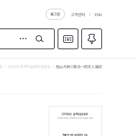
로그인
고객센터
ENG
상세
검색
검색
다국어입력
즐겨찾기
0
집
2016년 동계학술대회 발표집
憨山大師三敎合一的天人論述