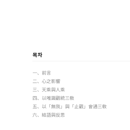
목차
一、前言
二、心之影響
三、天乘與人乘
四、以唯識觀統三敎
五、以「無我」與「止觀」會通三敎
六、結語與反思