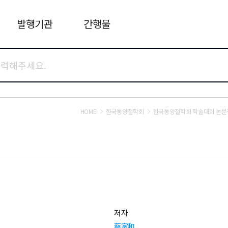
발행기관
간행물
HOME
한국동양철학회
한국동양철학회 학술대회 논문
저자
蔡家和