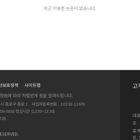
 토론문
최근 이용한 논문이 없습니다.
평문
로
論
고
년보호정책
사이트맵
실정법에 따라 처벌받게 됨을 알려드립니다.
별시 종로구 종로 1
사업자등록번호
102-81-11670
156-3838 점심시간 (12:30~13:30)
대표
728
주
휴
ESERVED.
토,