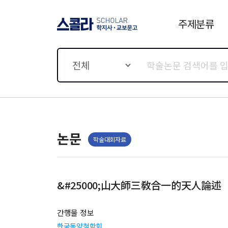
주제분류
스콜라 SCHOLAR 학지사·
교보문고
전체
논문
학술대회자료
&#25000;山大師三敎合一的天人論述
간행물 정보
한국동양철학회