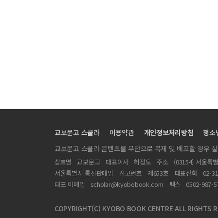
蔡家和敎授의 ｢憨山大師三敎合一的天人論述｣에 대한
행복에 관한 동양철학적 성찰
불교의 행복론 - 열반을 중심으로
｢퇴계철학과 다문화사회｣에 대한 논평
｢ロボット技術は人類社會の幸福につながるのか ｣논
憨山大師三敎合一的天人論述
孟子에 있어서 행복의 문제 - 牟宗三의 圓善論을 중심으
對<先秦人文神明觀与宗敎及人類共同倫理>一文的評
교보문고 스콜라
이용약관
개인정보처리방침
청소
됐다와 놀자: 노장의 행복론
교보문고 스콜라 콘텐츠를 무단으로 복제 및 배포할 경우 
從中國哲學的立場省察“幸福”
상호명
교보문고
대표이사
허정도
주소
(03154) 서울특
서울특별시 통신판매업
신고번호
제653호
대표전화
02-3
대표 이메일
scholar@kyobobook.com
팩스
0502-987-5
COPYRIGHT(C) KYOBO BOOK CENTRE ALL RIGHTS R