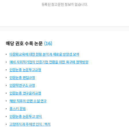
등록된 참고문헌 정보가 없습니다.
해당 권호 수록 논문
(
16
)
다문화교육에 대한 현황 분석과 새로운 방향성 모색
예비 사회적기업의 인증기업 전환을 위한 욕구와 정책방향
인문논총 논문투고규정
인문논총 편집규정
인문학연구소 규정
인문논총 연구윤리규정
해방 직후의 단편 소설 연구
촘스키 문법
인문논총 논문투고 양식
고향의식과 주체성 인식 : 백석