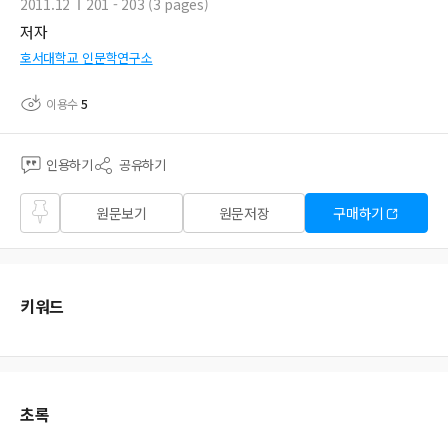
2011.12
201 - 203 (3 pages)
저자
호서대학교 인문학연구소
이용수
5
인용하기
공유하기
즐겨
원문보기
원문저장
구매하기
찾기
키워드
초록