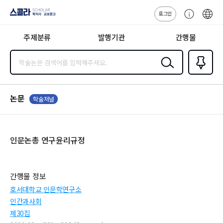
로그인
스콜라
고
ENG
SCHOLAR 학
객
지사·교보문고
주제분류
발행기관
간행물
센
터
검색
즐겨찾
기
0
논문
학술저널
인문논총 연구윤리규정
간행물 정보
호서대학교 인문학연구소
인간과사회
제30집