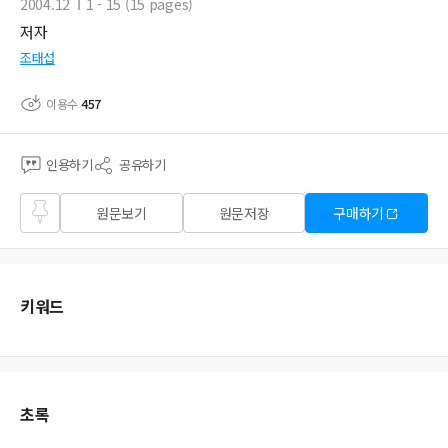
2004.12
1 - 15 (15 pages)
저자
조태섭
이용수
457
인용하기
공유하기
즐겨
원문보기
원문저장
구매하기
찾기
키워드
초록