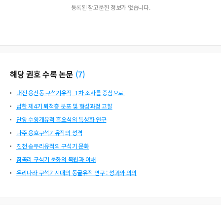
등록된 참고문헌 정보가 없습니다.
해당 권호 수록 논문
(
7
)
대전 용산동 구석기유적 -1차 조사를 중심으로-
남한 제4기 퇴적층 분포 및 형성과정 고찰
단양 수양개유적 흑요석의 특성화 연구
나주 용호구석기유적의 성격
진천 송두리유적의 구석기 문화
침곡리 구석기 문화의 복원과 이해
우리나라 구석기시대의 동굴유적 연구 : 성과와 의의