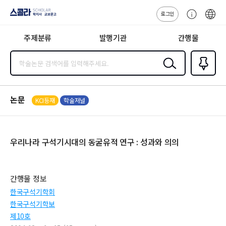
로그인
스콜라
고
ENG
SCHOLAR 학
객
지사·교보문고
주제분류
발행기관
간행물
센
터
검색
즐겨찾
기
0
논문
KCI등재
학술저널
우리나라 구석기시대의 동굴유적 연구 : 성과와 의의
간행물 정보
한국구석기학회
한국구석기학보
제10호