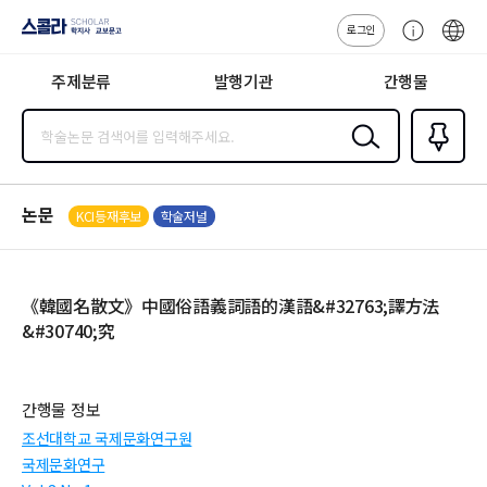
로그인
스콜라
고
ENG
SCHOLAR 학
객
지사·교보문고
주제분류
발행기관
간행물
센
터
검색
즐겨찾
기
0
논문
KCI등재후보
학술저널
《韓國名散文》中國俗語義詞語的漢語&#32763;譯方法
&#30740;究
간행물 정보
조선대학교 국제문화연구원
국제문화연구