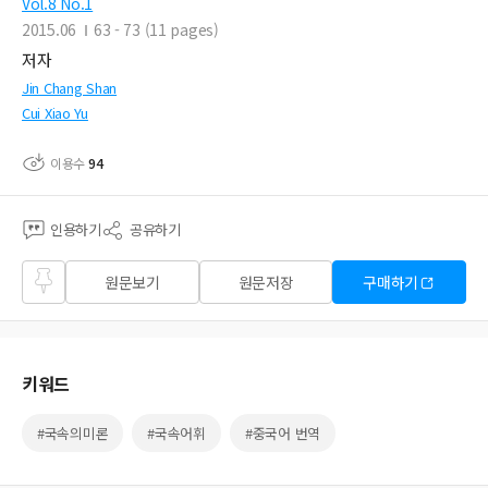
Vol.8 No.1
2015.06
63 - 73 (11 pages)
저자
Jin Chang Shan
Cui Xiao Yu
이용수
94
인용하기
공유하기
즐겨
원문보기
원문저장
구매하기
찾기
키워드
#국속의미론
#국속어휘
#중국어 번역