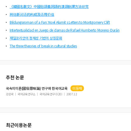
《韓國名散文》中國俗語義詞語的漢語翻譯方法研究
网络新词语的构成及语用价值
Bildungsroman of a Fan: Noel Alumit s Letters to Montgomery Clift
Intertextualidad en Juego de damas de Rafael Humberto Moreno-Durán
재일코리안의 정체성 기반의 상징문화
The three theories of break in cultural studies
추천 논문
국속의미론
(
國俗意味論
) 연구와 한국어교육
미등재
강은국
국어교육연구소
국어교육연구 0(20)
2007.12
최근이용논문