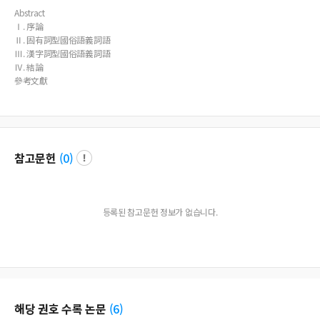
Abstract
Ⅰ. 序論
Ⅱ. 固有詞型國俗語義詞語
Ⅲ. 漢字詞型國俗語義詞語
Ⅳ. 結論
參考文獻
참고문헌
(
0
)
등록된 참고문헌 정보가 없습니다.
해당 권호 수록 논문
(
6
)