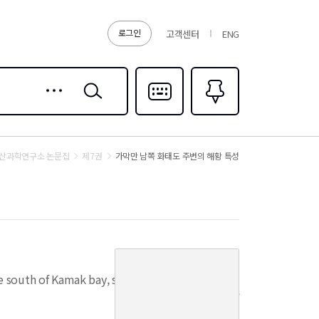
로그인
고객센터
ENG
상세
검색
검색
다국어입력
즐겨찾기
0
산과학연구소 논문집
제7권
가막만 남쪽 화태도 주변의 해황 특성
커
버
he south of Kamak bay, southern coast of
이
미
지
펼
없