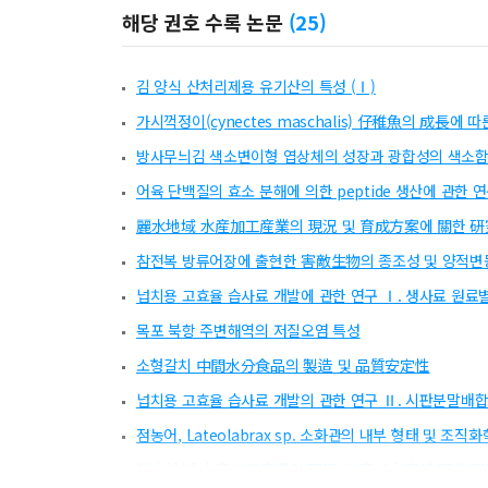
해당 권호 수록 논문
(
25
)
김 양식 산처리제용 유기산의 특성 (Ⅰ)
가시꺽정이(cynectes maschalis) 仔稚魚의 成長에
방사무늬김 색소변이형 엽상체의 성장과 광합성의 색소
어육 단백질의 효소 분해에 의한 peptide 생산에 관한 
麗水地域 水産加工産業의 現況 및 育成方案에 關한 硏
참전복 방류어장에 출현한 害敵生物의 종조성 및 양적변
넙치용 고효율 습사료 개발에 관한 연구 Ⅰ. 생사료 원료
목포 북항 주변해역의 저질오염 특성
소형갈치 中間水分食品의 製造 및 品質安定性
넙치용 고효율 습사료 개발의 관한 연구 Ⅱ. 시판분말배
점농어, Lateolabrax sp. 소화관의 내부 형태 및 조직
麗水地域 水産加工産業의 現況 및 育成方案에 關한 硏究