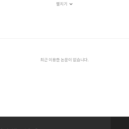
펼치기
및 일반성분의 변화
최근 이용한 논문이 없습니다.
究 (Ⅴ) 水産加工産業의 問題点 및 對應方案
 特性