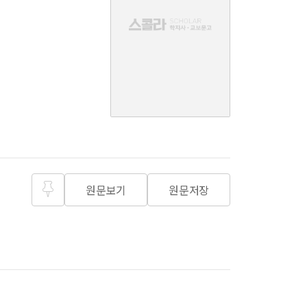
치
음
기
원문보기
원문저장
즐겨찾
기