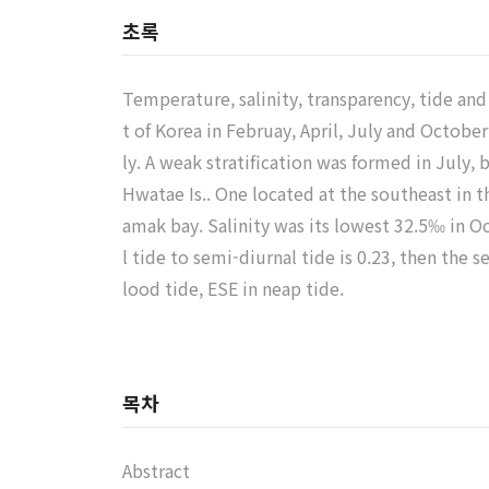
초록
Temperature, salinity, transparency, tide an
t of Korea in Februay, April, July and Oct
ly. A weak stratification was formed in July
Hwatae Is.. One located at the southeast in th
amak bay. Salinity was its lowest 32.5‰ in O
l tide to semi-diurnal tide is 0.23, then the
lood tide, ESE in neap tide.
목차
Abstract