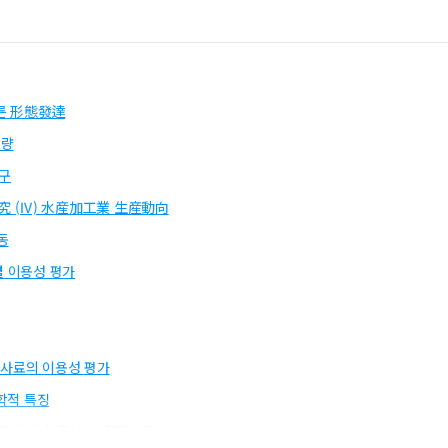
 따른 形態發達
함량
연구
究 (Ⅳ) 水産加工業 生産動向
동
별 이용성 평가
합사료의 이용성 평가
화학적 특징
 (Ⅲ) 水産加工 處理施設