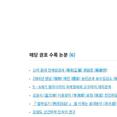
해당 권호 수록 논문
(
6
)
신라 중대 전제왕권과 (專制王權) 화엄종 (華嚴宗)
1984년 영남 (嶺南) 예천 (醴泉) 농민군과 보수집강소 
5 ~ 6세기 동아시아의 국제정세와 고구려의 대외관계
김윤식 (金允植) 이홍장의 (李鴻章) 보정 (保定) 천진회담
『 열하일기 (熱河日記) 』 를 이루는 홍대용의 (洪大容)
강원도 산간부락 민속의 연구