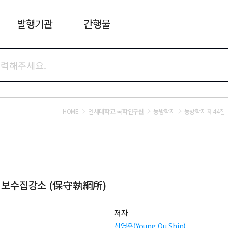
발행기관
간행물
HOME
연세대학교 국학연구원
동방학지
동방학지 제44집
군과 보수집강소 (保守執綱所)
저자
신영우(Young Ou Shin)