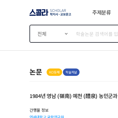
주제분류
스콜라 SCHOLAR 학지사·
교보문고
전체
논문
KCI등재
학술저널
1984년 영남 (嶺南) 예천 (醴泉) 농민
간행물 정보
연세대학교 국학연구원