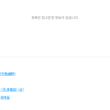
등록된 참고문헌 정보가 없습니다.
(保守執綱所)
 (天津會談) (상)
 화제들