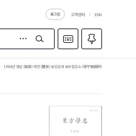
로그인
고객센터
ENG
상세
검색
검색
다국어입력
즐겨찾기
0
1984년 영남 (嶺南) 예천 (醴泉) 농민군과 보수집강소 (保守執綱所)