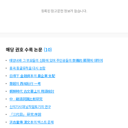
등록된 참고문헌 정보가 없습니다.
해당 권호 수록 논문
(
10
)
태양녀와 그 부모들의 신화에 있어 주인공들의 祭儀的 顯現에 대하여
용곡 동굴유적을 다시 논함
日帝下 金融資本의 農企業 支配
慧超의 西域壯行 一考
朝鮮時代 古文書上의 用語檢討
中ㆍ韓語詞匯比較硏究
신석기시대 납작밑토기의 연구
「三代目」 硏究 序說
洪吉童傳 漢文本의 텍스트 문제