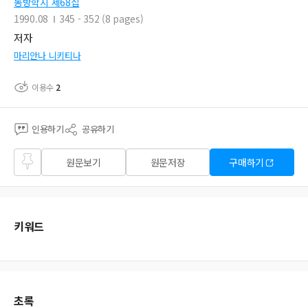
동방학지 제68집
1990.08
345 - 352 (8 pages)
저자
마리안나 니키티나
이용수
2
인용하기
공유하기
즐겨
원문보기
원문저장
구매하기
찾기
키워드
초록