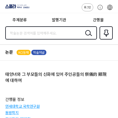
로그인
스콜라
고
ENG
SCHOLAR 학
객
지사·교보문고
주제분류
발행기관
간행물
센
터
검색
즐겨찾
기
0
논문
KCI등재
학술저널
태양녀와 그 부모들의 신화에 있어 주인공들의 祭儀的 顯現
에 대하여
간행물 정보
연세대학교 국학연구원
동방학지