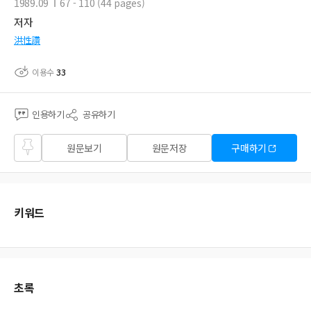
1989.09
67 - 110 (44 pages)
저자
洪性讚
이용수
33
인용하기
공유하기
즐겨
원문보기
원문저장
구매하기
찾기
키워드
초록