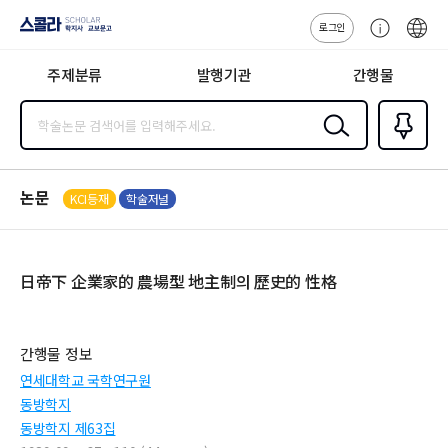
로그인
스콜라
고
ENG
SCHOLAR 학
객
지사·교보문고
주제분류
발행기관
간행물
센
터
검색
즐겨찾
기
0
논문
KCI등재
학술저널
日帝下 企業家的 農場型 地主制의 歷史的 性格
간행물 정보
연세대학교 국학연구원
동방학지
동방학지 제63집