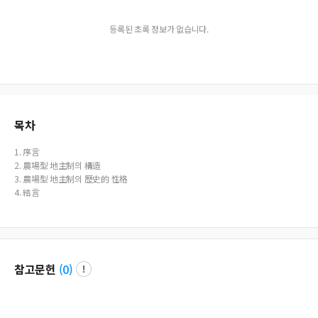
등록된 초록 정보가 없습니다.
목차
1. 序言
2. 農場型 地主制의 構造
3. 農場型 地主制의 歷史的 性格
4. 結言
참고문헌
(
0
)