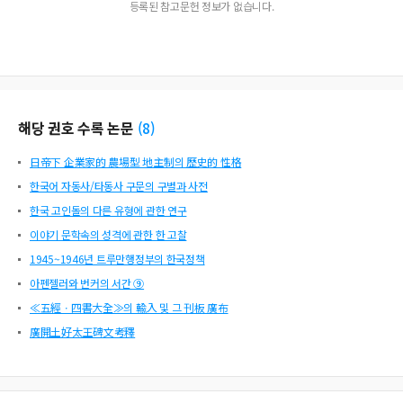
등록된 참고문헌 정보가 없습니다.
해당 권호 수록 논문
(
8
)
日帝下 企業家的 農場型 地主制의 歷史的 性格
한국어 자동사/타동사 구문의 구별과 사전
한국 고인돌의 다른 유형에 관한 연구
이야기 문학속의 성격에 관한 한 고찰
1945~1946년 트루만행정부의 한국정책
아펜젤러와 번커의 서간 ⑨
≪五經ㆍ四書大全≫의 輸入 및 그 刊板 廣布
廣開土好太王碑文考釋